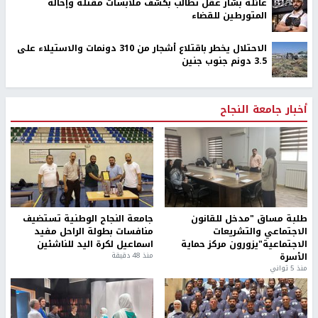
عائلة بشار عقل تطالب بكشف ملابسات مقتله وإحالة
المتورطين للقضاء
الاحتلال يخطر باقتلاع أشجار من 310 دونمات والاستيلاء على
3.5 دونم جنوب جنين
أخبار جامعة النجاح
طلبة مساق "مدخل للقانون
جامعة النجاح الوطنية تستضيف
الاجتماعي والتشريعات
منافسات بطولة الراحل مفيد
الاجتماعية"يزورون مركز حماية
اسماعيل لكرة اليد للناشئين
الأسرة
منذ 48 دقيقة
منذ 5 ثواني