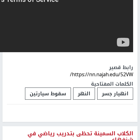
رابط قصير
https://nn.najah.edu/52VW/
الكلمات المفتاحية
انهيار جسر
النهر
سقوط سيارتين
الكلاب السمينة تحظى بتدريب رياضي في
شنغهاي