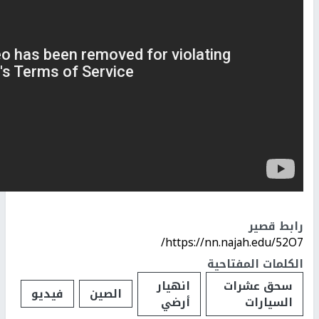
رابط قصير
https://nn.najah.edu/52O7/
الكلمات المفتاحية
سحق عشرات
انهيار
الصين
فيديو
السيارات
أرضي