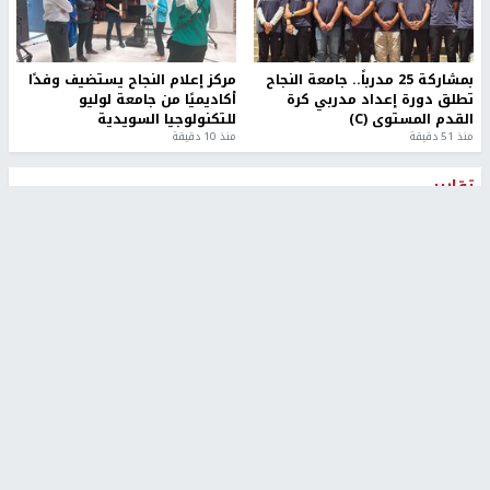
بمشاركة 25 مدرباً.. جامعة النجاح
مركز إعلام النجاح يستضيف وفدًا
تطلق دورة إعداد مدربي كرة
أكاديميًا من جامعة لوليو
القدم المستوى (C)
للتكنولوجيا السويدية
منذ 51 دقيقة
منذ 10 دقيقة
تقارير
" قانون درومي".. بين حق الدفاع عن النفس وواقع
الفلسطينيين تحت الاحتلال
6 أيام، 17 ساعة ago
تقارير
شهداء بينهم أطفال في غزة.. والاحتلال يصعّد
غاراته ويمنح السكان دقائق للإخلاء
2 أسبوعين ago
تقارير
الإعلام العبري: "معركة مضيق هرمز تستهدف تثبيت
رواية سياسية"
2 أسبوعين، 4 أيام ago
تقارير