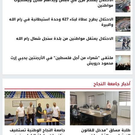
الاحتلال يقتحم قرى في نابلس ويداهم منازل ويستجوب
مواطنين
الاحتلال يطرح عطاءً لبناء 627 وحدة استيطانية في رام الله
والبيرة
الاحتلال يعتقل مواطنين من بلدة سنجل شمال رام الله
ملتقى "شعراء من أجل فلسطين" في الأرجنتين يحيي إرث
محمود درويش
أخبار جامعة النجاح
طلبة مساق "مدخل للقانون
جامعة النجاح الوطنية تستضيف