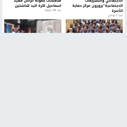
الاجتماعي والتشريعات
منافسات بطولة الراحل مفيد
الاجتماعية"يزورون مركز حماية
اسماعيل لكرة اليد للناشئين
الأسرة
منذ 48 دقيقة
منذ 5 ثواني
بمشاركة 25 مدرباً.. جامعة النجاح
مركز إعلام النجاح يستضيف وفدًا
تطلق دورة إعداد مدربي كرة
أكاديميًا من جامعة لوليو
القدم المستوى (C)
للتكنولوجيا السويدية
منذ 51 دقيقة
منذ 10 دقيقة
تقارير
بالصور| مرضى عالقون في غزة يناشدون بإجلائهم
العاجل مع انهيار النظام الصحي
منذ 3 دقيقة
تقارير
" قانون درومي".. بين حق الدفاع عن النفس وواقع
الفلسطينيين تحت الاحتلال
6 أيام، 17 ساعة ago