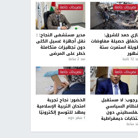
تصريحات خاصة
تصريحات خاصة
ازي حمد للشرق:
مدير مستشفى النجاح: :
لاتفاق حصيلة مفاوضات
نقل أجهزة غسيل الكلى
ويلة استمرت ستة
دون تجهيزات متكاملة
هور
خطر على المرضى
1 ثانية
منذ 2 ساعة
تصريحات خاصة
تصريحات خاصة
لرجوب: لا مستقبل
الخضور: نجاح تجربة
لنظام السياسي
امتحان التربية الإسلامية
لفلسطيني دون
يمهد للتوسع إلكترونيًا
نتخابات ديمقراطية
1 شهر ago
ذ ساعة