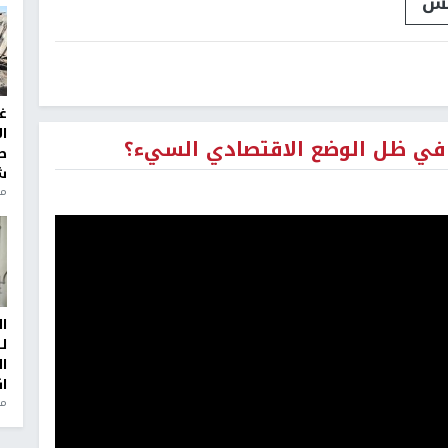
لس
غ
ا
 في ظل الوضع الاقتصادي السيء؟
ط
ش
منذ 2
ا
ل
ا
ا
من