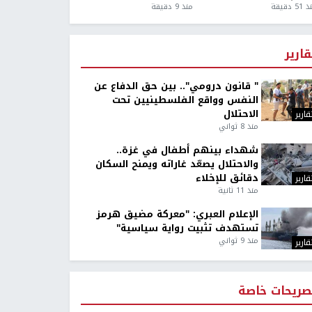
5 دقيقة
منذ 9 دقيقة
قارير
" قانون درومي".. بين حق الدفاع عن
النفس وواقع الفلسطينيين تحت
الاحتلال
قارير
منذ 8 ثواني
شهداء بينهم أطفال في غزة..
والاحتلال يصعّد غاراته ويمنح السكان
دقائق للإخلاء
قارير
منذ 11 ثانية
الإعلام العبري: "معركة مضيق هرمز
تستهدف تثبيت رواية سياسية"
منذ 9 ثواني
قارير
صريحات خاصة