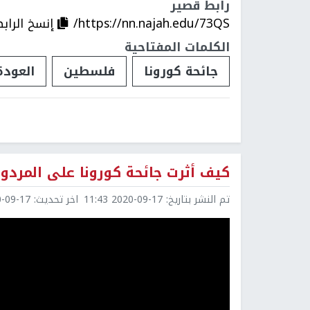
رابط قصير
https://nn.najah.edu/73QS/
إنسخ الراب
الكلمات المفتاحية
جائحة كورونا
فلسطين
العودة
كيف أثرت جائحة كورونا على المردو
تم النشر بتاريخ:
2020-09-17 11:43
اخر تحديث:
9-17 11:43