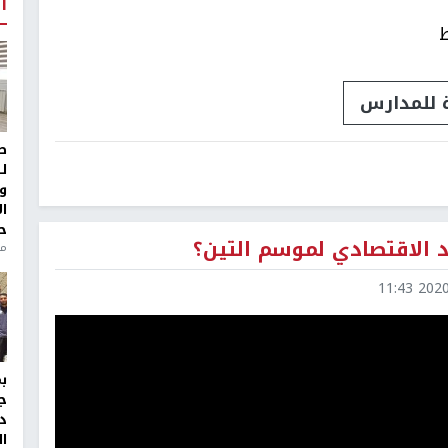
أ
ط
 للمدارس
ط
ل
و
ا
ح
د الاقتصادي لموسم التين؟
من
2020-0
ج
د
ال