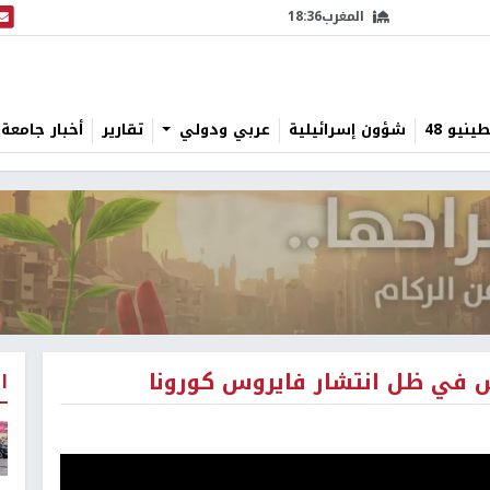
المغرب
18:36
البث
نيو 48
شؤون إسرائيلية
عربي ودولي
تقارير
أخبار جامعة 
رس في ظل انتشار فايروس كورونا
ا