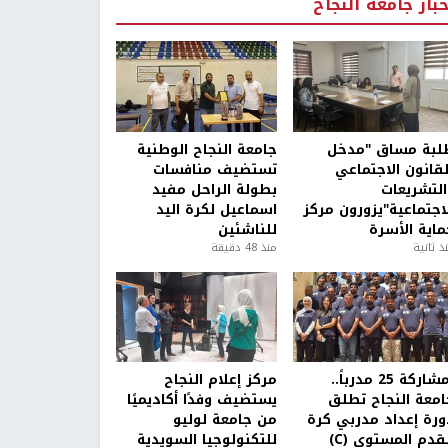
خبار جامعة النجاح
لبة مساق "مدخل
جامعة النجاح الوطنية
لقانون الاجتماعي
تستضيف منافسات
التشريعات
بطولة الراحل مفيد
لاجتماعية"يزورون مركز
اسماعيل لكرة اليد
ماية الأسرة
للناشئين
ذ ثانية
منذ 48 دقيقة
بمشاركة 25 مدرباً..
مركز إعلام النجاح
امعة النجاح تطلق
يستضيف وفدًا أكاديميًا
ورة إعداد مدربي كرة
من جامعة لوليو
قدم المستوى (C)
للتكنولوجيا السويدية