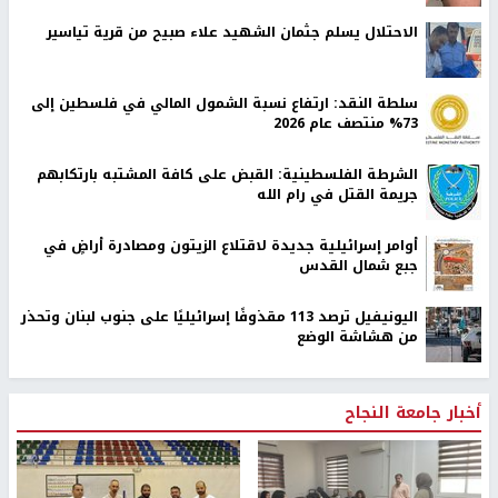
الاحتلال يسلم جثمان الشهيد علاء صبيح من قرية تياسير
سلطة النقد: ارتفاع نسبة الشمول المالي في فلسطين إلى
73% منتصف عام 2026
الشرطة الفلسطينية: القبض على كافة المشتبه بارتكابهم
جريمة القتل في رام الله
أوامر إسرائيلية جديدة لاقتلاع الزيتون ومصادرة أراضٍ في
جبع شمال القدس
اليونيفيل ترصد 113 مقذوفًا إسرائيليًا على جنوب لبنان وتحذر
من هشاشة الوضع
أخبار جامعة النجاح