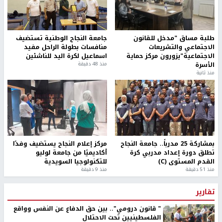
طلبة مساق "مدخل للقانون
جامعة النجاح الوطنية تستضيف
الاجتماعي والتشريعات
منافسات بطولة الراحل مفيد
الاجتماعية"يزورون مركز حماية
اسماعيل لكرة اليد للناشئين
الأسرة
منذ 48 دقيقة
منذ ثانية
بمشاركة 25 مدرباً.. جامعة النجاح
مركز إعلام النجاح يستضيف وفدًا
تطلق دورة إعداد مدربي كرة
أكاديميًا من جامعة لوليو
القدم المستوى (C)
للتكنولوجيا السويدية
منذ 51 دقيقة
منذ 9 دقيقة
تقارير
" قانون درومي".. بين حق الدفاع عن النفس وواقع
الفلسطينيين تحت الاحتلال