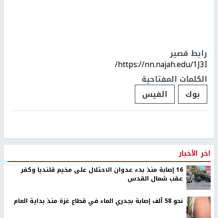
رابط قصير
https://nn.najah.edu/1J3I/
الكلمات المفتاحية
بوك
الفيس
اخر الأخبار
16 إصابة منذ بدء عدوان الاحتلال على مخيم قلنديا وكفر
عقب شمال القدس
نحو 58 ألف إصابة بجدري الماء في قطاع غزة منذ بداية العام