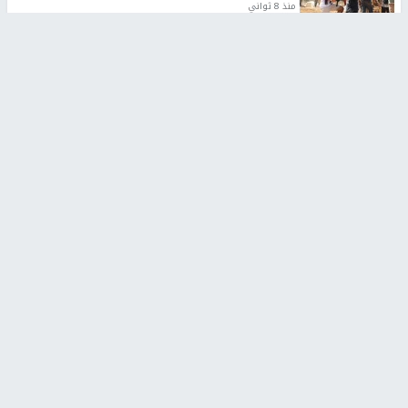
منذ 8 ثواني
تقارير
شهداء بينهم أطفال في غزة.. والاحتلال يصعّد
غاراته ويمنح السكان دقائق للإخلاء
منذ 11 ثانية
تقارير
الإعلام العبري: "معركة مضيق هرمز تستهدف تثبيت
رواية سياسية"
منذ 9 ثواني
تقارير
تصريحات خاصة
تصريحات خاصة
تصريحات خاصة
غازي حمد للشرق: الاتفاق حصيلة
مدير مستشفى النجاح: : نقل
مفاوضات طويلة استمرت ستة
أجهزة غسيل الكلى دون تجهيزات
شهور
متكاملة خطر على المرضى