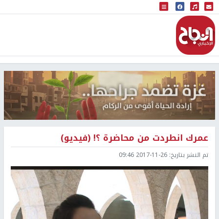
البث المباشر
إذاعة النجاح
عمرك انطردت من محاضرة ؟! (فيديو)
تم النشر بتاريخ:
2017-11-26 09:46