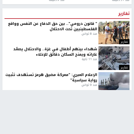
تقارير
" قانون درومي".. بين حق الدفاع عن النفس وواقع
الفلسطينيين تحت الاحتلال
منذ 8 ثواني
تقارير
شهداء بينهم أطفال في غزة.. والاحتلال يصعّد
غاراته ويمنح السكان دقائق للإخلاء
منذ 11 ثانية
تقارير
الإعلام العبري: "معركة مضيق هرمز تستهدف تثبيت
رواية سياسية"
منذ 9 ثواني
تقارير
تصريحات خاصة
تصريحات خاصة
تصريحات خاصة