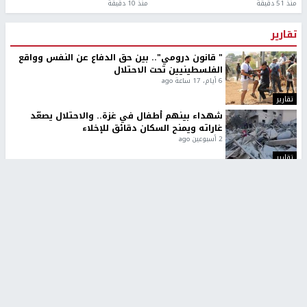
منذ 51 دقيقة
منذ 10 دقيقة
تقارير
" قانون درومي".. بين حق الدفاع عن النفس وواقع
الفلسطينيين تحت الاحتلال
6 أيام، 17 ساعة ago
تقارير
شهداء بينهم أطفال في غزة.. والاحتلال يصعّد
غاراته ويمنح السكان دقائق للإخلاء
2 أسبوعين ago
تقارير
الإعلام العبري: "معركة مضيق هرمز تستهدف تثبيت
رواية سياسية"
2 أسبوعين، 4 أيام ago
تقارير
تصريحات خاصة
تصريحات خاصة
تصريحات خاصة