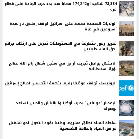
73,384 شهيدا و174,242 مصابا منذ بدء حرب الإبادة على قطاع
غزة
الولايات المتحدة تضغط على اسرائيل لوقف إطلاق نار لمدة
أسبوعين في غزة
تقرير: رموز متطرفة في المستوطنات تحرض على ارتكاب جرائم
بحق الفلسطينيين
الاحتلال يواصل تجريف أراضٍ في سنجل شمال رام الله لصالح
بؤرة استيطانية
اليونيسف توقف موظفا رفيعا بتهمة التجسس لصالح إسرائيل
الإعصار "دولفين" يضرب أوكيناوا باليابان والصين تستعد
لوصوله
سلطة المياه تطلق مشروعا وطنيا يقود التحول نحو تشغيل
مرافق المياه بالطاقة الشمسية