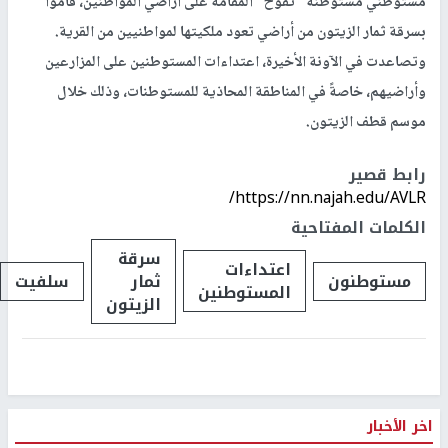
مستوطني مستوطنة "تفوح" المقامة على أراضي المواطنين، قاموا
بسرقة ثمار الزيتون من أراضي تعود ملكيتها لمواطنيين من القرية.
وتصاعدت في الآونة الأخيرة، اعتداءات المستوطنين على المزارعين
وأراضيهم، خاصةً في المناطقة المحاذية للمستوطنات، وذلك خلال
موسم قطف الزيتون.
رابط قصير
https://nn.najah.edu/AVLR/
الكلمات المفتاحية
سرقة
اعتداءات
مستوطنون
ثمار
سلفيت
المستوطنين
الزيتون
اخر الأخبار