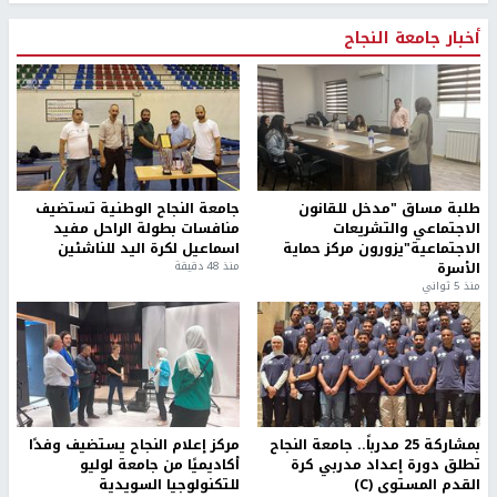
أخبار جامعة النجاح
طلبة مساق "مدخل للقانون
جامعة النجاح الوطنية تستضيف
الاجتماعي والتشريعات
منافسات بطولة الراحل مفيد
الاجتماعية"يزورون مركز حماية
اسماعيل لكرة اليد للناشئين
الأسرة
منذ 48 دقيقة
منذ 5 ثواني
بمشاركة 25 مدرباً.. جامعة النجاح
مركز إعلام النجاح يستضيف وفدًا
تطلق دورة إعداد مدربي كرة
أكاديميًا من جامعة لوليو
القدم المستوى (C)
للتكنولوجيا السويدية