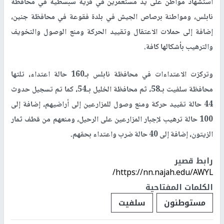
استشهاد مواطن على يد مستعمرين في قرية سبسطية في محافظة
نابلس، ومواطنة برصاص الجيش في بلدة فقوعة في محافظة جنين،
إضافة إلى حملات الاعتقال وتقييد الحركة ومنع الوصول والتخويف
والترهيب بأشكالها كافة.
وتركزت الاعتداءات في محافظة نابلس بـ160 حالة اعتداء، تلتها
محافظة سلفيت بـ58، ثم محافظة الخليل بـ54، كما تم تسجيل حدوث
44 حالة تقييد حركة ومنع وصول للمزارعين إلى أراضيهم، إضافة إلى
100 حالة ترهيب لإجبار المزارعين على الرحيل، ومنعهم من قطف ثمار
الزيتون، إضافة إلى 40 حالة ضرب واعتداء بحقهم.
رابط قصير
https://nn.najah.edu/AWYL/
الكلمات المفتاحية
مستوطنون
سلفيت