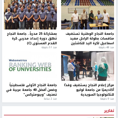
جامعة النجاح الوطنية تستضيف
بمشاركة 25 مدرباً.. جامعة النجاح
منافسات بطولة الراحل مفيد
تطلق دورة إعداد مدربي كرة
اسماعيل لكرة اليد للناشئين
القدم المستوى (C)
منذ 48 دقيقة
منذ 51 دقيقة
مركز إعلام النجاح يستضيف وفدًا
جامعة النجاح الأولى فلسطينياً
أكاديميًا من جامعة لوليو
وضمن أفضل 40 جامعة عربية في
للتكنولوجيا السويدية
تصنيف "ويبومتركس"
منذ 9 دقيقة
منذ 2 ساعة
تقارير