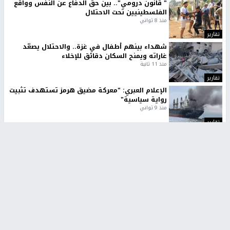
" قانون درومي".. بين حق الدفاع عن النفس وواقع
الفلسطينيين تحت الاحتلال
منذ 8 ثواني
تقارير
شهداء بينهم أطفال في غزة.. والاحتلال يصعّد
غاراته ويمنح السكان دقائق للإخلاء
منذ 11 ثانية
تقارير
الإعلام العبري: "معركة مضيق هرمز تستهدف تثبيت
رواية سياسية"
منذ 9 ثواني
تقارير
تصريحات خاصة
تصريحات خاصة
تصريحات خاصة
غازي حمد للشرق: الاتفاق حصيلة
مدير مستشفى النجاح: : نقل