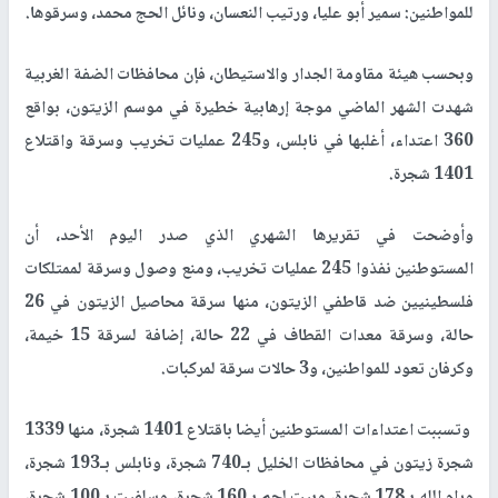
للمواطنين: سمير أبو عليا، ورتيب النعسان، ونائل الحج محمد، وسرقوها.
وبحسب هيئة مقاومة الجدار والاستيطان، فإن محافظات الضفة الغربية
شهدت الشهر الماضي موجة إرهابية خطيرة في موسم الزيتون، بواقع
360 اعتداء، أغلبها في نابلس، و245 عمليات تخريب وسرقة واقتلاع
1401 شجرة.
وأوضحت في تقريرها الشهري الذي صدر اليوم الأحد، أن
المستوطنين نفذوا 245 عمليات تخريب، ومنع وصول وسرقة لممتلكات
فلسطينيين ضد قاطفي الزيتون، منها سرقة محاصيل الزيتون في 26
حالة، وسرقة معدات القطاف في 22 حالة، إضافة لسرقة 15 خيمة،
وكرفان تعود للمواطنين، و3 حالات سرقة لمركبات.
وتسببت اعتداءات المستوطنين أيضا باقتلاع 1401 شجرة، منها 1339
شجرة زيتون في محافظات الخليل بـ740 شجرة، ونابلس بـ193 شجرة،