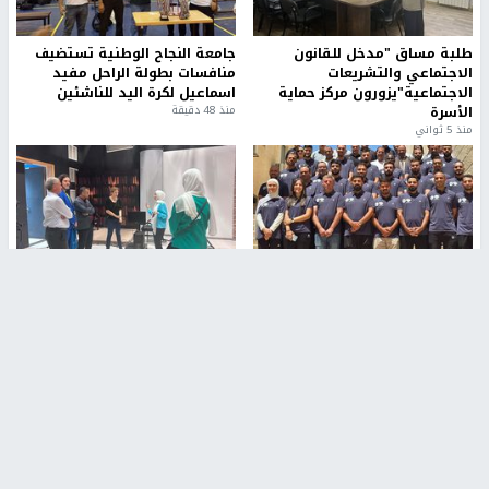
طلبة مساق "مدخل للقانون
جامعة النجاح الوطنية تستضيف
الاجتماعي والتشريعات
منافسات بطولة الراحل مفيد
الاجتماعية"يزورون مركز حماية
اسماعيل لكرة اليد للناشئين
الأسرة
منذ 48 دقيقة
منذ 5 ثواني
بمشاركة 25 مدرباً.. جامعة النجاح
مركز إعلام النجاح يستضيف وفدًا
تطلق دورة إعداد مدربي كرة
أكاديميًا من جامعة لوليو
القدم المستوى (C)
للتكنولوجيا السويدية
منذ 51 دقيقة
منذ 10 دقيقة
تقارير
" قانون درومي".. بين حق الدفاع عن النفس وواقع
الفلسطينيين تحت الاحتلال
6 أيام، 17 ساعة ago