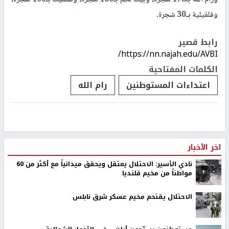
ورام الله بـ178 شجرة، وبيت لحم بـ160 شجرة، وسلفيت بـ100 شجرة،
وقلقيلية بـ30 شجرة.
رابط قصير
https://nn.najah.edu/AVBI/
الكلمات المفتاحية
اعتداءات المستوطنين
رام الله
اخر الأخبار
نادي الأسير: الاحتلال يعتقل ويحقق ميدانياً مع أكثر من 60
مواطناً من مخيم قلنديا
الاحتلال يقتحم مخيم عسكر شرق نابلس