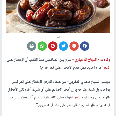
تمر
وكالات -
النجاح الإخباري -
شاع بين الصائمين منذ القدم، أن الإفطار على
التمر
أمر واجب، فهل عدم الإفطار على تمر حرام؟
يجيب الشيخ مجدي المغربي– من علماء الأزهر الإفطار على تمر ليس
ﺑﻮﺍﺟﺐ ﺑﻞ ﺳُﻨﺔ، ولا حرج إن أفطر الصائم على أي شيء آخر؛ لكن الأفضل
بالرُّطَب إنْ وُجِد أو ب
التمر
؛ لقوله صلى الله عليه وسلم "فليفطر على تمر
فإنه بركة، فإن لم يجد فليفطر على ماء فإنه طهور".