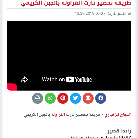
طريقة تحضير تارت الفراولة بالجبن الكريمي
تم النشر بتاريخ:
2019-05-27 13:50
النجاح الإخباري -
طريقة تحضير تارت
الفراولة
بالجبن الكريمي
رابط قصير
https://nn.najah.edu/4Z9X/