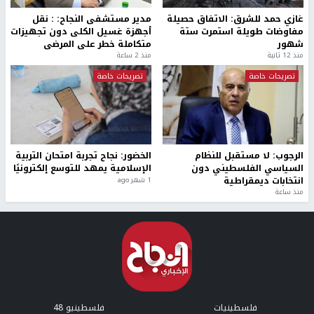
غازي حمد للشرق: الاتفاق حصيلة
مدير مستشفى النجاح: : نقل
مفاوضات طويلة استمرت ستة
أجهزة غسيل الكلى دون تجهيزات
شهور
متكاملة خطر على المرضى
منذ 12 ثانية
منذ 2 ساعة
تصريحات خاصة
تصريحات خاصة
الرجوب: لا مستقبل للنظام
الخضور: نجاح تجربة امتحان التربية
السياسي الفلسطيني دون
الإسلامية يمهد للتوسع إلكترونيًا
انتخابات ديمقراطية
1 شهر ago
منذ ساعة
فلسطينيات
فلسطينيو 48