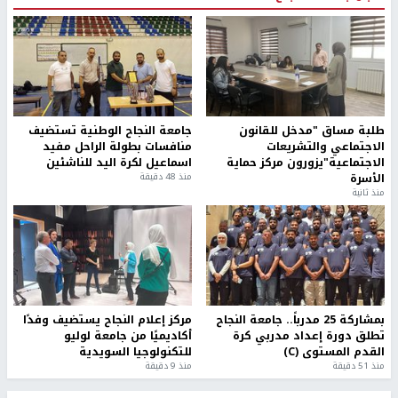
طلبة مساق "مدخل للقانون
جامعة النجاح الوطنية تستضيف
الاجتماعي والتشريعات
منافسات بطولة الراحل مفيد
الاجتماعية"يزورون مركز حماية
اسماعيل لكرة اليد للناشئين
الأسرة
منذ 48 دقيقة
منذ ثانية
بمشاركة 25 مدرباً.. جامعة النجاح
مركز إعلام النجاح يستضيف وفدًا
تطلق دورة إعداد مدربي كرة
أكاديميًا من جامعة لوليو
القدم المستوى (C)
للتكنولوجيا السويدية
منذ 51 دقيقة
منذ 9 دقيقة