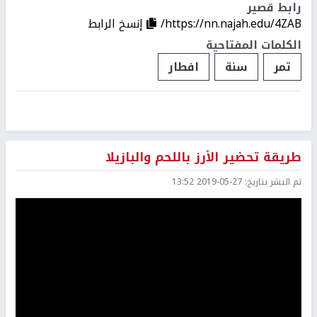
رابط قصير
https://nn.najah.edu/4ZAB/
إنسخ الرابط
الكلمات المفتاحية
تمر
سنة
افطار
طريقة تحضير الأرز باللحم والبازيلا
تم النشر بتاريخ:
2019-05-27 13:52