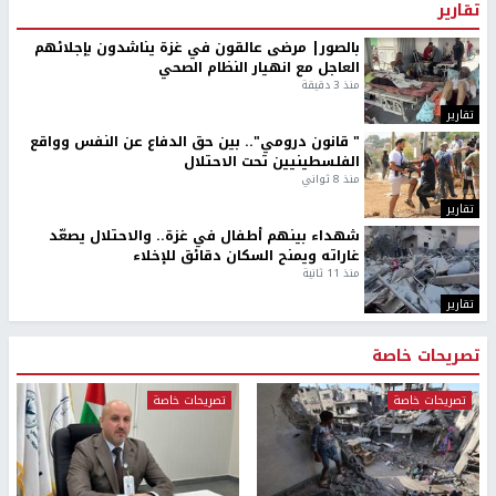
تقارير
بالصور| مرضى عالقون في غزة يناشدون بإجلائهم
العاجل مع انهيار النظام الصحي
منذ 3 دقيقة
تقارير
" قانون درومي".. بين حق الدفاع عن النفس وواقع
الفلسطينيين تحت الاحتلال
منذ 8 ثواني
تقارير
شهداء بينهم أطفال في غزة.. والاحتلال يصعّد
غاراته ويمنح السكان دقائق للإخلاء
منذ 11 ثانية
تقارير
تصريحات خاصة
تصريحات خاصة
تصريحات خاصة