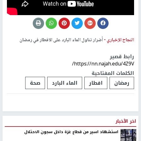
النجاح الإخباري -
أضرار تناول الماء البارد على الافطار في رمضان
رابط قصير
https://nn.najah.edu/4Z9V/
الكلمات المفتاحية
رمضان
افطار
الماء البارد
صحة
اخر الأخبار
استشهاد اسير من قطاع غزة داخل سجون الاحتلال