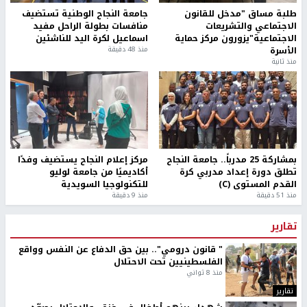
طلبة مساق "مدخل للقانون
جامعة النجاح الوطنية تستضيف
الاجتماعي والتشريعات
منافسات بطولة الراحل مفيد
الاجتماعية"يزورون مركز حماية
اسماعيل لكرة اليد للناشئين
الأسرة
منذ 48 دقيقة
منذ ثانية
بمشاركة 25 مدرباً.. جامعة النجاح
مركز إعلام النجاح يستضيف وفدًا
تطلق دورة إعداد مدربي كرة
أكاديميًا من جامعة لوليو
القدم المستوى (C)
للتكنولوجيا السويدية
منذ 51 دقيقة
منذ 9 دقيقة
تقارير
" قانون درومي".. بين حق الدفاع عن النفس وواقع
الفلسطينيين تحت الاحتلال
منذ 8 ثواني
تقارير