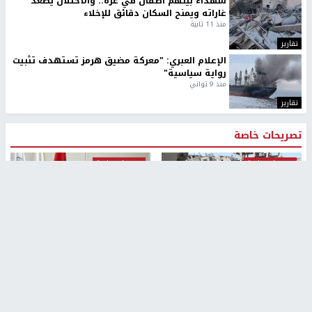
شهداء بينهم أطفال في غزة.. والاحتلال يصعّد
غاراته ويمنح السكان دقائق للإخلاء
منذ 11 ثانية
تقارير
الإعلام العبري: "معركة مضيق هرمز تستهدف تثبيت
رواية سياسية"
منذ 9 ثواني
تقارير
تصريحات خاصة
تصريحات خاصة
تصريحات خاصة
غازي حمد للشرق: الاتفاق حصيلة
مدير مستشفى النجاح: : نقل
مفاوضات طويلة استمرت ستة
أجهزة غسيل الكلى دون تجهيزات
شهور
متكاملة خطر على المرضى
منذ 12 ثانية
منذ 2 ساعة
تصريحات خاصة
تصريحات خاصة