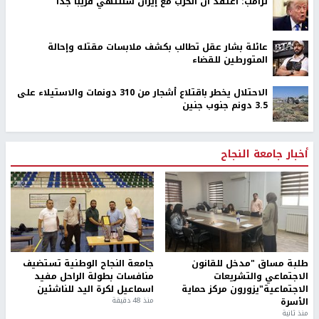
ترامب: أعتقد أن الحرب مع إيران ستنتهي قريبًا جدًا
عائلة بشار عقل تطالب بكشف ملابسات مقتله وإحالة
المتورطين للقضاء
الاحتلال يخطر باقتلاع أشجار من 310 دونمات والاستيلاء على
3.5 دونم جنوب جنين
أخبار جامعة النجاح
طلبة مساق "مدخل للقانون
جامعة النجاح الوطنية تستضيف
الاجتماعي والتشريعات
منافسات بطولة الراحل مفيد
الاجتماعية"يزورون مركز حماية
اسماعيل لكرة اليد للناشئين
الأسرة
منذ 48 دقيقة
منذ ثانية