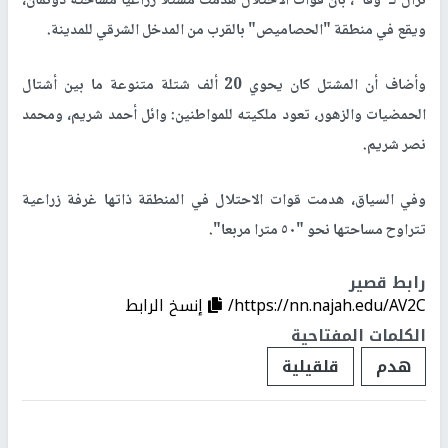
نزال لـ"وفا"، بأن قوات الاحتلال هدمت مشتلا زراعيا مساحته دونمان،
ويقع في منطقة "الحصاميص" بالقرب من المدخل الشرقي للمدينة.
وأضاف أن المشتل كان يحوي 20 ألف شتلة متنوعة ما بين أشتال
الحمضيات والزهور، تعود ملكيته للمواطنين: وائل أحمد شريم، ومحمد
نصر شريم.
وفي السياق، هدمت قوات الاحتلال في المنطقة ذاتها غرفة زراعية
تتراوح مساحتها نحو "٥٠ مترا مربعا".
رابط قصير
https://nn.najah.edu/AV2C/
إنسخ الرابط
الكلمات المفتاحية
هدم
قلقيلية