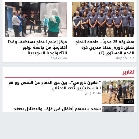
بمشاركة 25 مدرباً.. جامعة النجاح
مركز إعلام النجاح يستضيف وفدًا
تطلق دورة إعداد مدربي كرة
أكاديميًا من جامعة لوليو
القدم المستوى (C)
للتكنولوجيا السويدية
منذ 51 دقيقة
منذ 9 دقيقة
تقارير
" قانون درومي".. بين حق الدفاع عن النفس وواقع
الفلسطينيين تحت الاحتلال
منذ 8 ثواني
تقارير
شهداء بينهم أطفال في غزة.. والاحتلال يصعّد
غاراته ويمنح السكان دقائق للإخلاء
منذ 11 ثانية
تقارير
الإعلام العبري: "معركة مضيق هرمز تستهدف تثبيت