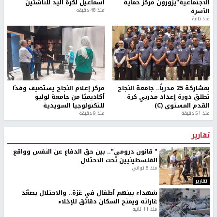
الاجتماعية"يزورون مركز حماية
اسماعيل لكرة اليد للناشئين
الأسرة
منذ 48 دقيقة
منذ ثانية
بمشاركة 25 مدرباً.. جامعة النجاح
مركز إعلام النجاح يستضيف وفدًا
تطلق دورة إعداد مدربي كرة
أكاديميًا من جامعة لوليو
القدم المستوى (C)
للتكنولوجيا السويدية
منذ 51 دقيقة
منذ 9 دقيقة
تقارير
" قانون درومي".. بين حق الدفاع عن النفس وواقع
الفلسطينيين تحت الاحتلال
منذ 8 ثواني
تقارير
شهداء بينهم أطفال في غزة.. والاحتلال يصعّد
غاراته ويمنح السكان دقائق للإخلاء
منذ 11 ثانية