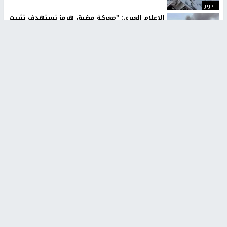
تقارير
الإعلام العبري: "معركة مضيق هرمز تستهدف تثبيت
رواية سياسية"
منذ 9 ثواني
تقارير
تصريحات خاصة
تصريحات خاصة
تصريحات خاصة
غازي حمد للشرق: الاتفاق حصيلة
مدير مستشفى النجاح: : نقل
مفاوضات طويلة استمرت ستة
أجهزة غسيل الكلى دون تجهيزات
شهور
متكاملة خطر على المرضى
منذ 12 ثانية
منذ 2 ساعة
تصريحات خاصة
تصريحات خاصة