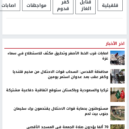
قنابل
كفر
قلقيلية
مواجهات
اصابات
الغاز
قدوم
اخر الأخبار
اصابات قرب الخط الأصفر وتحليق مكثف للاستطلاع في سماء
غزة
محافظة القدس: انسحاب قوات الاحتلال من مخيم قلنديا
وكفر عقب بعد عدوان استمر يومين
تركيا والسعودية وباكستان ستوقع اتفاقية دفاعية مشتركة
مستوطنون بحماية قوات الاحتلال يقتحمون برك سليمان
جنوب بيت لحم
70 ألفا يؤدون صلاة الجمعة في المسجد الأقصى