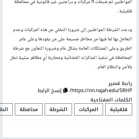
المواطنين تم ضبطت 9 مركبات و دراجتين غير قانونية في محافظة
قلقيلية .
ودعت الشرطة المواطنين إلى ضرورة التخلي عن هذه المركبات وعدم
التعامل بها لما فيها من مخاطر جسيمة على من يقودها وعلى عابر
الطريق وعلى الممتلكات العامة بشكل عام وضرورة التعاون مع شرطة
المحافظة في تنفيذ المذكرات القضائية ومحاربة أي مظاهر سلبية تخل
بالأمن والنظام العام .
رابط قصير
https://nn.najah.edu/5RHP/
إنسخ الرابط
الكلمات المفتاحية
قلقيلية
المركبات
الشرطة
محافظة
الط