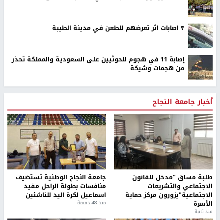
٣ اصابات اثر تعرضهم للطعن في مدينة الطيبة
إصابة 11 في هجوم للحوثيين على السعودية والمملكة تحذر
من هجمات وشيكة
أخبار جامعة النجاح
طلبة مساق "مدخل للقانون
جامعة النجاح الوطنية تستضيف
الاجتماعي والتشريعات
منافسات بطولة الراحل مفيد
الاجتماعية"يزورون مركز حماية
اسماعيل لكرة اليد للناشئين
الأسرة
منذ 48 دقيقة
منذ ثانية