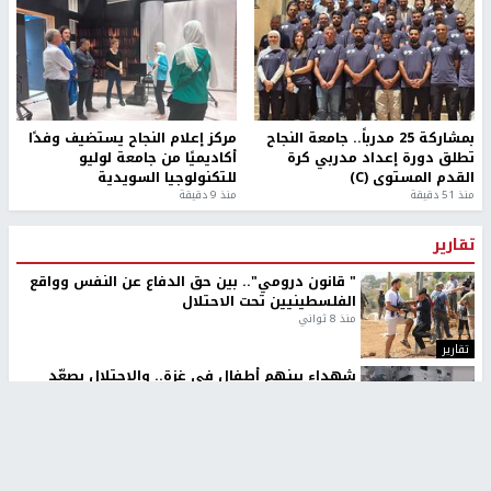
بمشاركة 25 مدرباً.. جامعة النجاح
مركز إعلام النجاح يستضيف وفدًا
تطلق دورة إعداد مدربي كرة
أكاديميًا من جامعة لوليو
القدم المستوى (C)
للتكنولوجيا السويدية
منذ 51 دقيقة
منذ 9 دقيقة
تقارير
" قانون درومي".. بين حق الدفاع عن النفس وواقع
الفلسطينيين تحت الاحتلال
منذ 8 ثواني
تقارير
شهداء بينهم أطفال في غزة.. والاحتلال يصعّد
غاراته ويمنح السكان دقائق للإخلاء
منذ 11 ثانية
تقارير
الإعلام العبري: "معركة مضيق هرمز تستهدف تثبيت
رواية سياسية"