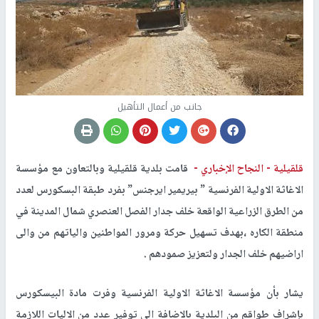
جانب من أعمال التأهيل
قلقيلية -
النجاح الإخباري -
قامت بلدية قلقيلية وبالتعاون مع مؤسسة
الاغاثة الاولية الفرنسية ” بيريمير ايرجنس” بفرد طبقة البسكورس لعدد
من الطرق الزراعية الواقعة خلف جدار الفصل العنصري شمال المدينة في
منطقة الكاره ،بهدف تسهيل حركة ومرور المواطنين والياتهم من والى
اراضيهم خلف الجدار ولتعزيز صمودهم .
يشار بأن مؤسسة الاغاثة الاولية الفرنسية وفرت مادة البيسكورس
بإشراف طواقم من البلدية بالاضافة الى توفير عدد من الاليات اللازمة