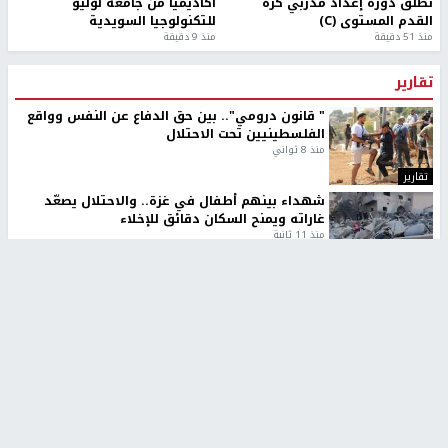
تطلق دورة إعداد مدربي كرة
أكاديميًا من جامعة لوليو
القدم المستوى (C)
للتكنولوجيا السويدية
منذ 51 دقيقة
منذ 9 دقيقة
تقارير
" قانون درومي".. بين حق الدفاع عن النفس وواقع
الفلسطينيين تحت الاحتلال
منذ 8 ثواني
تقارير
شهداء بينهم أطفال في غزة.. والاحتلال يصعّد
غاراته ويمنح السكان دقائق للإخلاء
منذ 11 ثانية
تقارير
الإعلام العبري: "معركة مضيق هرمز تستهدف تثبيت
رواية سياسية"
منذ 9 ثواني
تقارير
تصريحات خاصة
تصريحات خاصة
تصريحات خاصة