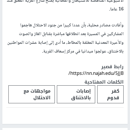
الأسبوعية المناهضة للاستيطان والمطالبة بفتح شارع القرية المغلق منذ
16 عاما.
وأفادت مصادر محلية، بأن عددا كبيرا من جنود الاحتلال هاجموا
المشاركين في المسيرة بعد انطلاقها مباشرة بقنابل الغاز والصوت
والأعيرة المعدنية المغلفة بالمطاط، ما أدى إلى إصابة عشرات المواطنين
بالاختناق، عولجوا ميدانيا في مركز إسعاف القرية.
رابط قصير
https://nn.najah.edu/5JJB/
الكلمات المفتاحية
كفر
إصابات
مواجهات مع
قدوم
بالاختناق
الاحتلال