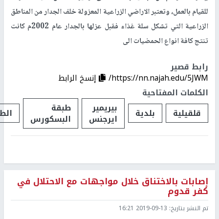
للقيام بالعمل، وتعتبر الاراضي الزراعية المعزولة خلف الجدار من المناطق
الزراعية التي تشكل سلة غذاء فقبل عزلها بالجدار عام 2002م كانت
تنتج كافة انواع الحمضيات الى
رابط قصير
https://nn.najah.edu/5JWM/
إنسخ الرابط
الكلمات المفتاحية
بيريمير
طبقة
قلقيلية
بلدية
الط
ايرجنس
البسكورس
إصابات بالاختناق خلال مواجهات مع الاحتلال في
كفر قدوم
تم النشر بتاريخ:
2019-09-13 16:21