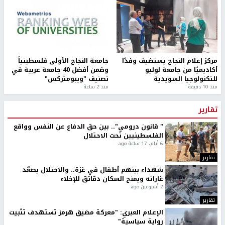
مركز إعلام النجاح يستضيف وفدًا
جامعة النجاح الأولى فلسطينياً
أكاديميًا من جامعة لوليو
وضمن أفضل 40 جامعة عربية في
للتكنولوجيا السويدية
تصنيف "ويبومتركس"
منذ 10 دقيقة
منذ 2 ساعة
تقارير
" قانون درومي".. بين حق الدفاع عن النفس وواقع
الفلسطينيين تحت الاحتلال
6 أيام، 17 ساعة ago
تقارير
شهداء بينهم أطفال في غزة.. والاحتلال يصعّد
غاراته ويمنح السكان دقائق للإخلاء
2 أسبوعين ago
تقارير
الإعلام العبري: "معركة مضيق هرمز تستهدف تثبيت
رواية سياسية"