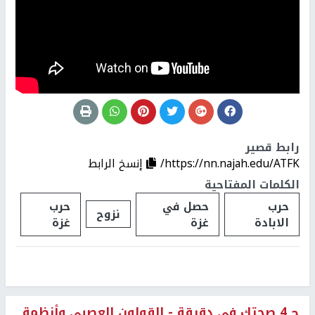
رابط قصير
https://nn.najah.edu/ATFK/
إنسخ الرابط
الكلمات المفتاحية
حرب
حصل في
حرب
نزوح
الابادة
غزة
غزة
ح 4 صحتك في دقيقة - القولون العصبي وأنظمة