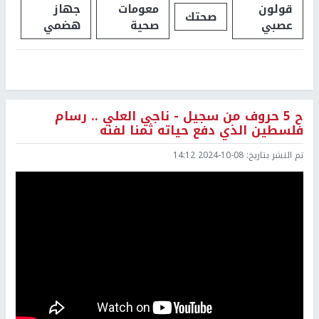
قولون
معومات
جهاز
صحتك
عصبي
صحية
هضمي
ح 5 حروف من سجيل - ناجي العلي .. رسام
فلسطين الذي دفع حياته ثمنا لفنه
تم النشر بتاريخ:
2024-10-08 14:12