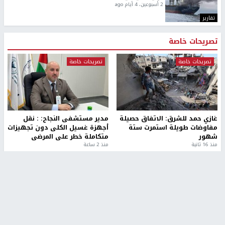
2 أسبوعين، 4 أيام ago
تقارير
تصريحات خاصة
تصريحات خاصة
تصريحات خاصة
غازي حمد للشرق: الاتفاق حصيلة
مدير مستشفى النجاح: : نقل
مفاوضات طويلة استمرت ستة
أجهزة غسيل الكلى دون تجهيزات
شهور
متكاملة خطر على المرضى
منذ 16 ثانية
منذ 2 ساعة
تصريحات خاصة
تصريحات خاصة
الرجوب: لا مستقبل للنظام
الخضور: نجاح تجربة امتحان التربية