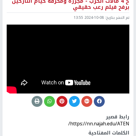
ح 4 مآلات الحرب - مجزرة ومحرقة خيام النازحين
برفح فيلم رعب حقيقي
تم النشر بتاريخ:
2024-10-08 13:55
رابط قصير
https://nn.najah.edu/ATEN/
الكلمات المفتاحية