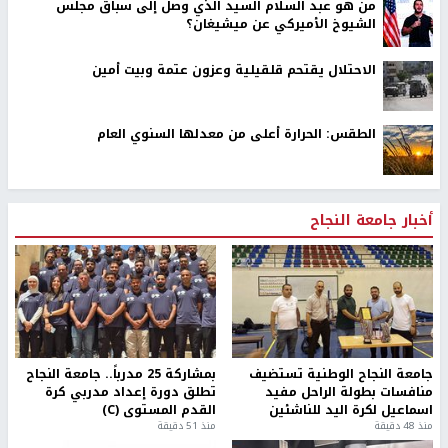
من هو عبد السلام السيد الذي وصل إلى سباق مجلس
الشيوخ الأميركي عن ميشيغان؟
الاحتلال يقتحم قلقيلية وعزون عتمة وبيت أمين
الطقس: الحرارة أعلى من معدلها السنوي العام
أخبار جامعة النجاح
جامعة النجاح الوطنية تستضيف
بمشاركة 25 مدرباً.. جامعة النجاح
منافسات بطولة الراحل مفيد
تطلق دورة إعداد مدربي كرة
اسماعيل لكرة اليد للناشئين
القدم المستوى (C)
منذ 48 دقيقة
منذ 51 دقيقة