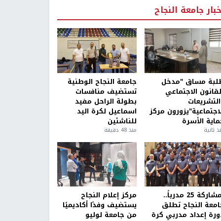
خبار جامعة النجاح
لبة مساق "مدخل
جامعة النجاح الوطنية
لقانون الاجتماعي
تستضيف منافسات
التشريعات
بطولة الراحل مفيد
لاجتماعية"يزورون مركز
اسماعيل لكرة اليد
ماية الأسرة
للناشئين
ذ ثانية
منذ 48 دقيقة
بمشاركة 25 مدرباً..
مركز إعلام النجاح
امعة النجاح تطلق
يستضيف وفدًا أكاديميًا
ورة إعداد مدربي كرة
من جامعة لوليو