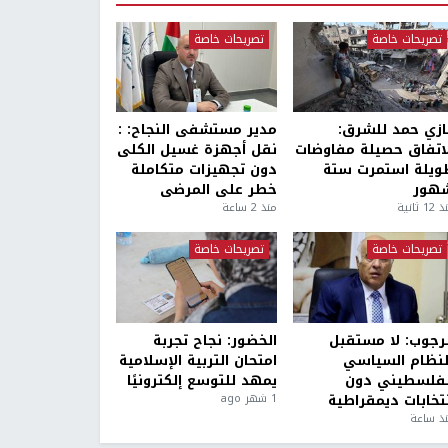
تصريحات خاصة
تصريحات خاصة
ازي حمد للشرق:
مدير مستشفى النجاح: :
لاتفاق حصيلة مفاوضات
نقل أجهزة غسيل الكلى
ويلة استمرت ستة
دون تجهيزات متكاملة
هور
خطر على المرضى
1 ثانية
منذ 2 ساعة
تصريحات خاصة
تصريحات خاصة
لرجوب: لا مستقبل
الخضور: نجاح تجربة
لنظام السياسي
امتحان التربية الإسلامية
لفلسطيني دون
يمهد للتوسع إلكترونيًا
نتخابات ديمقراطية
1 شهر ago
ذ ساعة