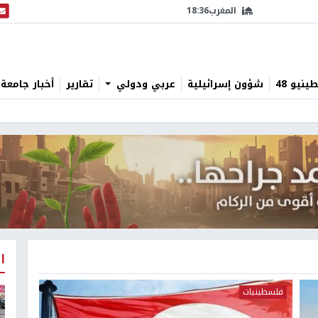
المغرب
18:36
البث
نيو 48
شؤون إسرائيلية
عربي ودولي
تقارير
أخبار جامعة 
ا
فلسطينيات