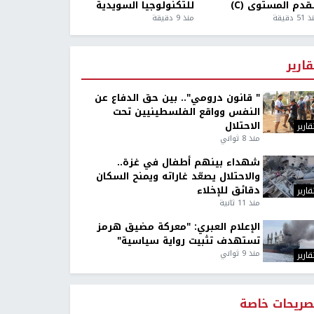
قدم المستوى (C)
للتكنولوجيا السويدية
5 دقيقة
منذ 9 دقيقة
قارير
" قانون درومي".. بين حق الدفاع عن
النفس وواقع الفلسطينيين تحت
الاحتلال
قارير
منذ 8 ثواني
شهداء بينهم أطفال في غزة..
والاحتلال يصعّد غاراته ويمنح السكان
دقائق للإخلاء
قارير
منذ 11 ثانية
الإعلام العبري: "معركة مضيق هرمز
تستهدف تثبيت رواية سياسية"
منذ 9 ثواني
قارير
صريحات خاصة