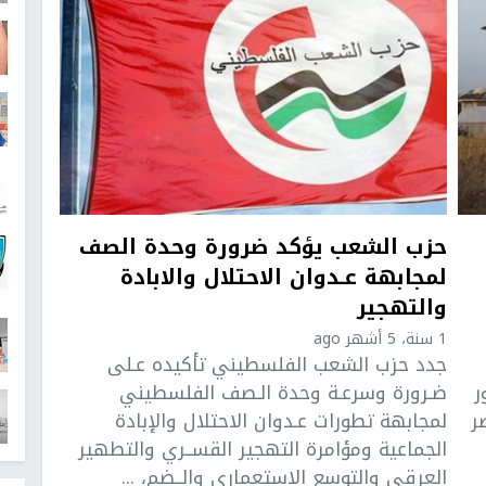
حزب الشعب يؤكد ضرورة وحدة الصف
لمجابهة عـدوان الاحتلال والابادة
والتھجير
1 سنة، 5 أشهر ago
جدد حزب الشعب الفلسطيني تأكيده عـلى
ر
ضـرورة وسرعـة وحدة الـصف الفلسطيني
ر
لمجابهة تطورات عـدوان الاحتلال والإبادة
الجماعية ومؤامرة التھجیر القســري والتطھیر
العرقي والتوسع الاستعماري والــضم، ...