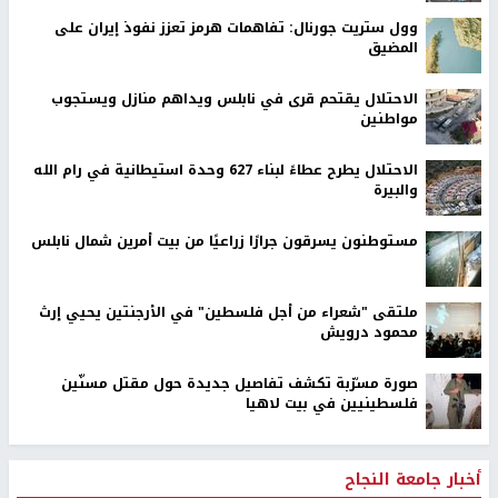
وول ستريت جورنال: تفاهمات هرمز تعزز نفوذ إيران على
المضيق
الاحتلال يقتحم قرى في نابلس ويداهم منازل ويستجوب
مواطنين
الاحتلال يطرح عطاءً لبناء 627 وحدة استيطانية في رام الله
والبيرة
مستوطنون يسرقون جرارًا زراعيًا من بيت أمرين شمال نابلس
ملتقى "شعراء من أجل فلسطين" في الأرجنتين يحيي إرث
محمود درويش
صورة مسرّبة تكشف تفاصيل جديدة حول مقتل مسنّين
فلسطينيين في بيت لاهيا
أخبار جامعة النجاح