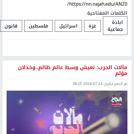
https://nn.najah.edu/ANZ0/
الكلمات المفتاحية
ابادة
غزة
اسرائيل
فلسطين
قانون
جماعية
مآلات الحرب: نعيش وسط عالم ظالم..وخذلان
مؤلم
تم النشر بتاريخ:
2024-07-24 08:25