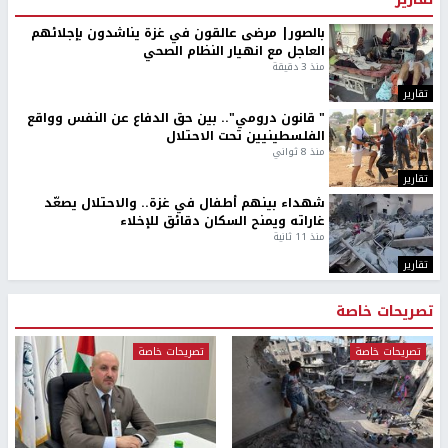
بالصور| مرضى عالقون في غزة يناشدون بإجلائهم
العاجل مع انهيار النظام الصحي
منذ 3 دقيقة
تقارير
" قانون درومي".. بين حق الدفاع عن النفس وواقع
الفلسطينيين تحت الاحتلال
منذ 8 ثواني
تقارير
شهداء بينهم أطفال في غزة.. والاحتلال يصعّد
غاراته ويمنح السكان دقائق للإخلاء
منذ 11 ثانية
تقارير
تصريحات خاصة
تصريحات خاصة
تصريحات خاصة