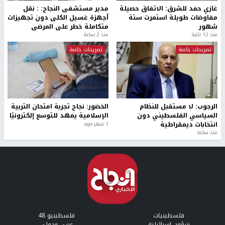
غازي حمد للشرق: الاتفاق حصيلة
مدير مستشفى النجاح: : نقل
مفاوضات طويلة استمرت ستة
أجهزة غسيل الكلى دون تجهيزات
شهور
متكاملة خطر على المرضى
منذ 12 ثانية
منذ 2 ساعة
تصريحات خاصة
تصريحات خاصة
الرجوب: لا مستقبل للنظام
الخضور: نجاح تجربة امتحان التربية
السياسي الفلسطيني دون
الإسلامية يمهد للتوسع إلكترونيًا
انتخابات ديمقراطية
1 شهر ago
منذ ساعة
فلسطينيات
فلسطينيو 48
شؤون إسرائيلية
عربي ودولي