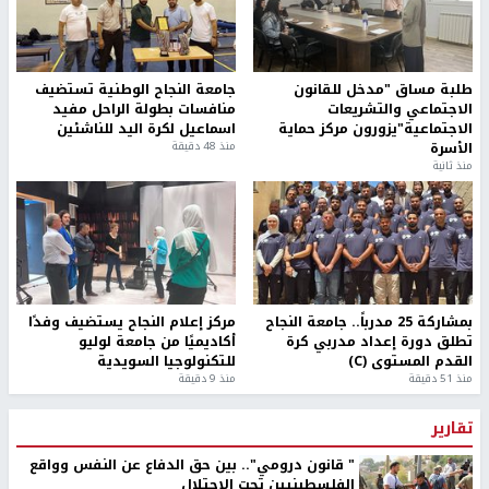
طلبة مساق "مدخل للقانون
جامعة النجاح الوطنية تستضيف
الاجتماعي والتشريعات
منافسات بطولة الراحل مفيد
الاجتماعية"يزورون مركز حماية
اسماعيل لكرة اليد للناشئين
الأسرة
منذ 48 دقيقة
منذ ثانية
بمشاركة 25 مدرباً.. جامعة النجاح
مركز إعلام النجاح يستضيف وفدًا
تطلق دورة إعداد مدربي كرة
أكاديميًا من جامعة لوليو
القدم المستوى (C)
للتكنولوجيا السويدية
منذ 51 دقيقة
منذ 9 دقيقة
تقارير
" قانون درومي".. بين حق الدفاع عن النفس وواقع
الفلسطينيين تحت الاحتلال