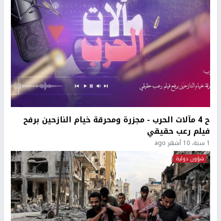
ح 4 مآلات الحرب - مجزرة ومحرقة خيام النازحين برفح
فيلم رعب حقيقي
1 سنة، 10 أشهر ago
شؤون دولية