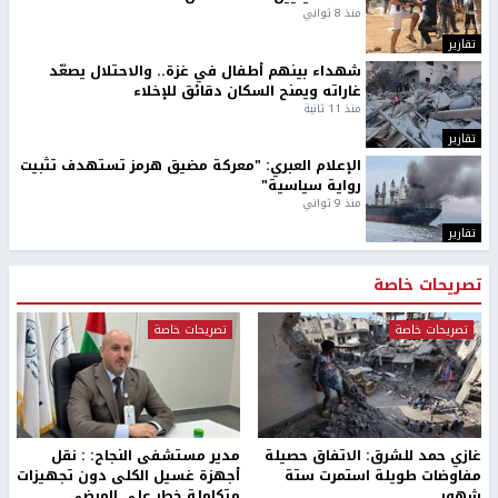
منذ 8 ثواني
تقارير
شهداء بينهم أطفال في غزة.. والاحتلال يصعّد
غاراته ويمنح السكان دقائق للإخلاء
منذ 11 ثانية
تقارير
الإعلام العبري: "معركة مضيق هرمز تستهدف تثبيت
رواية سياسية"
منذ 9 ثواني
تقارير
تصريحات خاصة
تصريحات خاصة
تصريحات خاصة
غازي حمد للشرق: الاتفاق حصيلة
مدير مستشفى النجاح: : نقل
مفاوضات طويلة استمرت ستة
أجهزة غسيل الكلى دون تجهيزات
شهور
متكاملة خطر على المرضى