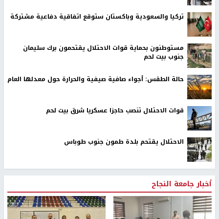
تركيا والسعودية وباكستان ستوقع اتفاقية دفاعية مشتركة
مستوطنون بحماية قوات الاحتلال يقتحمون برك سليمان
جنوب بيت لحم
حالة الطقس: أجواء صافية صيفية والحرارة حول معدلها العام
قوات الاحتلال تنصب حاجزا عسكريا شرق بيت لحم
الاحتلال يقتحم بلدة طمون جنوب طوباس
أخبار جامعة النجاح