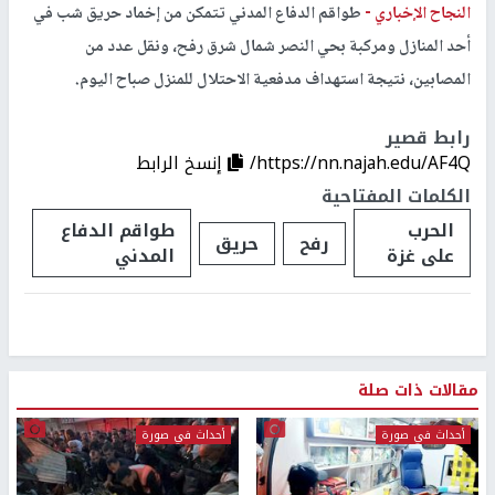
النجاح الإخباري -
طواقم الدفاع المدني تتمكن من إخماد حريق شب في
أحد المنازل ومركبة بحي النصر شمال شرق رفح، ونقل عدد من
المصابين، نتيجة استهداف مدفعية الاحتلال للمنزل صباح اليوم.
رابط قصير
https://nn.najah.edu/AF4Q/
إنسخ الرابط
الكلمات المفتاحية
الحرب
طواقم الدفاع
رفح
حريق
على غزة
المدني
مقالات ذات صلة
أحداث في صورة
أحداث في صورة