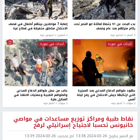
بدء البحث عن ٧١ جثمانا لعائلة ابو النصر تحت
إصابة 7 مواطنين بينهم أطفال في قصف
ركام منزلهم بعد عام ونصف
الاحتلال مناطق متفرقة في قطاع غزة
5 أشهر، 3 أسابيع ago
2 شهرين، 2 أسبوعين ago
أحداث في صورة
أحداث في صورة
جهود طواقم الدفاع المدني بعد المجزرة
جانب من عمل طواقم الدفاع المدني
التي ارتكبها جيش الاحتلال في رفح ليلة
والطواقم الطبية وعمليات الانقاذ في
أمس
المنازل بغزة
2 سنوات، 5 أشهر ago
2 سنوات، 9 أشهر ago
نقاط طبية ومراكز توزيع مساعدات في مواصي
خانيونس تحسبا لاجتياح إسرائيلي لرفح
تم النشر بتاريخ:
2024-03-26 13:38
اخر تحديث:
2024-03-26 13:39