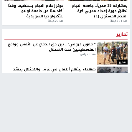
بمشاركة 25 مدرباً.. جامعة النجاح
مركز إعلام النجاح يستضيف وفدًا
تطلق دورة إعداد مدربي كرة
أكاديميًا من جامعة لوليو
القدم المستوى (C)
للتكنولوجيا السويدية
منذ 51 دقيقة
منذ 9 دقيقة
تقارير
" قانون درومي".. بين حق الدفاع عن النفس وواقع
الفلسطينيين تحت الاحتلال
منذ 8 ثواني
تقارير
شهداء بينهم أطفال في غزة.. والاحتلال يصعّد
غاراته ويمنح السكان دقائق للإخلاء
منذ 11 ثانية
تقارير
الإعلام العبري: "معركة مضيق هرمز تستهدف تثبيت
رواية سياسية"
منذ 9 ثواني
تقارير
تصريحات خاصة