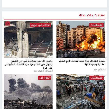
مقالات ذات صلة
فلسطينيات
أحداث في صورة
تسعة شهداء و15 جريحا بقصف اربع شقق
تدمير دار نشر ومكتبة في حي الشيخ
سكنية بمدينة غزة
رضوان في قطاع غزة جراء القصف المتواصل
على غزة
2 شهرين ago
2 سنوات، 5 أشهر ago
فلسطينيات
قطاع غزة