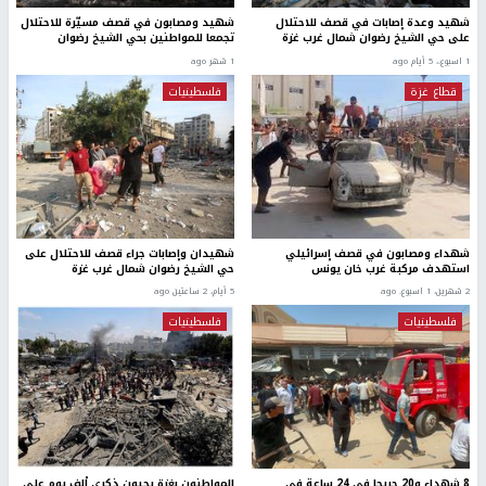
شهيد وعدة إصابات في قصف للاحتلال
شهيد ومصابون في قصف مسيّرة للاحتلال
على حي الشيخ رضوان شمال غرب غزة
تجمعا للمواطنين بحي الشيخ رضوان
1 اسبوع.، 5 أيام ago
1 شهر ago
قطاع غزة
فلسطينيات
شهداء ومصابون في قصف إسرائيلي
شهيدان وإصابات جراء قصف للاحتلال على
استهدف مركبة غرب خان يونس
حي الشيخ رضوان شمال غرب غزة
2 شهرين، 1 اسبوع. ago
5 أيام، 2 ساعتين ago
فلسطينيات
فلسطينيات
8 شهداء و20 جريحا في 24 ساعة في
المواطنون بغزة يحيون ذكرى ألف يوم على