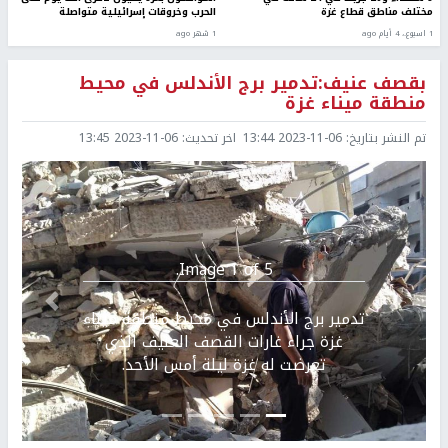
مختلف مناطق قطاع غزة
الحرب وخروقات إسرائيلية متواصلة
1 اسبوع.، 4 أيام ago
1 شهر ago
بقصف عنيف:تدمير برج الأندلس في محيط
منطقة ميناء غزة
تم النشر بتاريخ:
2023-11-06 13:44
اخر تحديث:
2023-11-06 13:45
Image 1 of 5.
Previous
التالي
تدمير برج الأندلس في محيط منطقة ميناء
غزة جراء غارات القصف العنيف الذي
تعرضت له غزة ليلة أمس الأحد.