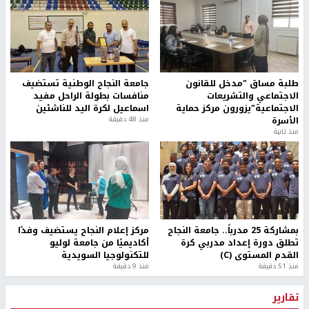
طلبة مساق "مدخل للقانون
جامعة النجاح الوطنية تستضيف
الاجتماعي والتشريعات
منافسات بطولة الراحل مفيد
الاجتماعية"يزورون مركز حماية
اسماعيل لكرة اليد للناشئين
الأسرة
منذ 48 دقيقة
منذ ثانية
بمشاركة 25 مدرباً.. جامعة النجاح
مركز إعلام النجاح يستضيف وفدًا
تطلق دورة إعداد مدربي كرة
أكاديميًا من جامعة لوليو
القدم المستوى (C)
للتكنولوجيا السويدية
منذ 51 دقيقة
منذ 9 دقيقة
تقارير