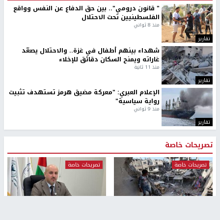
" قانون درومي".. بين حق الدفاع عن النفس وواقع
الفلسطينيين تحت الاحتلال
منذ 8 ثواني
تقارير
شهداء بينهم أطفال في غزة.. والاحتلال يصعّد
غاراته ويمنح السكان دقائق للإخلاء
منذ 11 ثانية
تقارير
الإعلام العبري: "معركة مضيق هرمز تستهدف تثبيت
رواية سياسية"
منذ 9 ثواني
تقارير
تصريحات خاصة
تصريحات خاصة
تصريحات خاصة