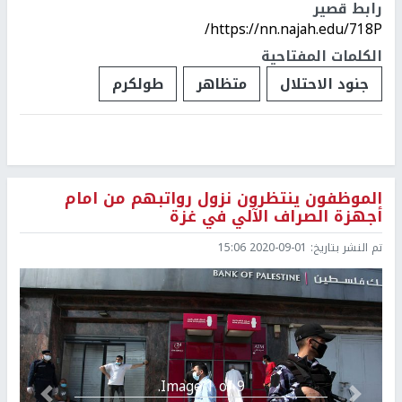
رابط قصير
https://nn.najah.edu/718P/
الكلمات المفتاحية
جنود الاحتلال
متظاهر
طولكرم
الموظفون ينتظرون نزول رواتبهم من امام
أجهزة الصراف الآلي في غزة
تم النشر بتاريخ:
2020-09-01 15:06
Image 1 of 9.