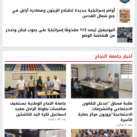
أوامر إسرائيلية جديدة لاقتلاع الزيتون ومصادرة أراضٍ في
جبع شمال القدس
اليونيفيل ترصد 113 مقذوفًا إسرائيليًا على جنوب لبنان وتحذر
من هشاشة الوضع
أخبار جامعة النجاح
طلبة مساق "مدخل للقانون
جامعة النجاح الوطنية تستضيف
الاجتماعي والتشريعات
منافسات بطولة الراحل مفيد
الاجتماعية"يزورون مركز حماية
اسماعيل لكرة اليد للناشئين
الأسرة
منذ 48 دقيقة
منذ 5 ثواني