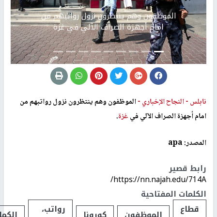
Previous
التالي
الموظفون وهم ينتظرون نزول رواتبهم من
امام أجهزة الصراف الآلي في غزة
نابلس -
النجاح الإخباري -
الموظفون وهم ينتظرون نزول رواتبهم من
امام أجهزة الصراف الآلي في
غزة
.
المصدر: apa
رابط قصير
https://nn.najah.edu/714A/
الكلمات المفتاحية
قطاع
رواتب،
الموظفون
كورونا
الكما