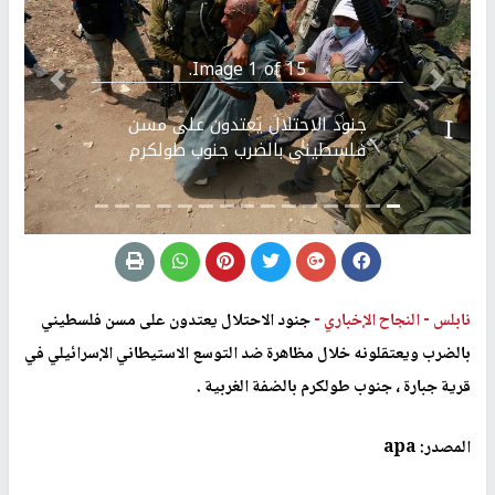
Image 1 of 15.
Previous
التالي
جنود الاحتلال يعتدون على مسن
فلسطيني بالضرب جنوب طولكرم
نابلس -
النجاح الإخباري -
جنود الاحتلال يعتدون على مسن فلسطيني
بالضرب ويعتقلونه خلال مظاهرة ضد التوسع الاستيطاني الإسرائيلي في
قرية جبارة ، جنوب طولكرم بالضفة الغربية .
المصدر: apa