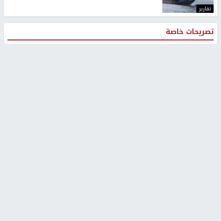
تقارير
تصريحات خاصة
تصريحات خاصة
تصريحات خاصة
غازي حمد للشرق: الاتفاق حصيلة
مدير مستشفى النجاح: : نقل
مفاوضات طويلة استمرت ستة
أجهزة غسيل الكلى دون تجهيزات
شهور
متكاملة خطر على المرضى
منذ 16 ثانية
منذ 2 ساعة
تصريحات خاصة
تصريحات خاصة
الرجوب: لا مستقبل للنظام
الخضور: نجاح تجربة امتحان التربية
السياسي الفلسطيني دون
الإسلامية يمهد للتوسع إلكترونيًا
3 أسابيع، 1 يوم ago