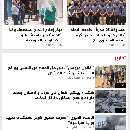
بمشاركة 25 مدرباً.. جامعة النجاح
مركز إعلام النجاح يستضيف وفدًا
تطلق دورة إعداد مدربي كرة
أكاديميًا من جامعة لوليو
القدم المستوى (C)
للتكنولوجيا السويدية
منذ 51 دقيقة
منذ 10 دقيقة
تقارير
" قانون درومي".. بين حق الدفاع عن النفس وواقع
الفلسطينيين تحت الاحتلال
6 أيام، 17 ساعة ago
تقارير
شهداء بينهم أطفال في غزة.. والاحتلال يصعّد
غاراته ويمنح السكان دقائق للإخلاء
2 أسبوعين ago
تقارير
الإعلام العبري: "معركة مضيق هرمز تستهدف تثبيت
رواية سياسية"
2 أسبوعين، 4 أيام ago