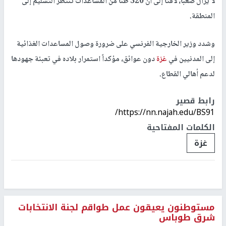
لا يزال صعباً، لافتاً إلى أن 320 طناً من المساعدات تنتظر التسليم إلى
المنطقة.
وشدد وزير الخارجية الفرنسي على ضرورة وصول المساعدات الغذائية
إلى المدنيين في
غزة
دون عوائق، مؤكداً استمرار بلاده في تعبئة جهودها
لدعم أهالي القطاع.
رابط قصير
https://nn.najah.edu/BS91/
الكلمات المفتاحية
غزة
مستوطنون يعيقون عمل طواقم لجنة الانتخابات
شرق طوباس