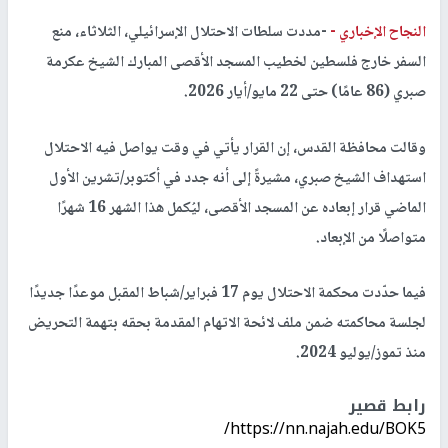
النجاح الإخباري -
-مددت سلطات الاحتلال الإسرائيلي، الثلاثاء، منع
السفر خارج فلسطين لخطيب المسجد الأقصى المبارك الشيخ عكرمة
صبري (86 عامًا) حتى 22 مايو/أيار 2026.
وقالت محافظة القدس، إن القرار يأتي في وقت يواصل فيه الاحتلال
استهداف الشيخ صبري، مشيرةً إلى أنه جدد في أكتوبر/تشرين الأول
الماضي قرار إبعاده عن المسجد الأقصى، ليُكمل هذا الشهر 16 شهرًا
متواصلًا من الإبعاد.
فيما حدّدت محكمة الاحتلال يوم 17 فبراير/شباط المقبل موعدًا جديدًا
لجلسة محاكمته ضمن ملف لائحة الاتهام المقدمة بحقه بتهمة التحريض
منذ تموز/يوليو 2024.
رابط قصير
https://nn.najah.edu/BOK5/