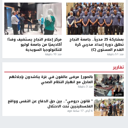
بمشاركة 25 مدرباً.. جامعة النجاح
مركز إعلام النجاح يستضيف وفدًا
تطلق دورة إعداد مدربي كرة
أكاديميًا من جامعة لوليو
القدم المستوى (C)
للتكنولوجيا السويدية
منذ 51 دقيقة
منذ 10 دقيقة
تقارير
بالصور| مرضى عالقون في غزة يناشدون بإجلائهم
العاجل مع انهيار النظام الصحي
منذ 3 دقيقة
تقارير
" قانون درومي".. بين حق الدفاع عن النفس وواقع
الفلسطينيين تحت الاحتلال
6 أيام، 17 ساعة ago
تقارير
شهداء بينهم أطفال في غزة.. والاحتلال يصعّد