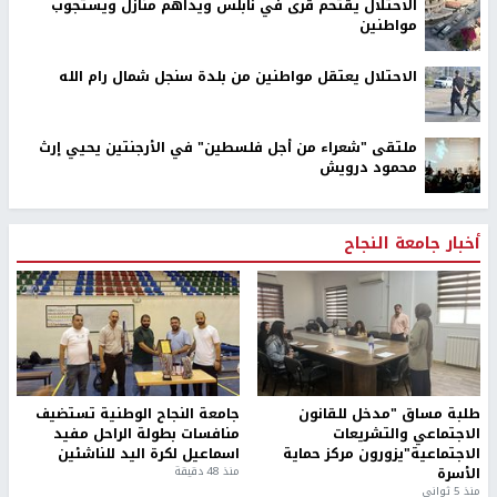
الاحتلال يقتحم قرى في نابلس ويداهم منازل ويستجوب
مواطنين
الاحتلال يعتقل مواطنين من بلدة سنجل شمال رام الله
ملتقى "شعراء من أجل فلسطين" في الأرجنتين يحيي إرث
محمود درويش
أخبار جامعة النجاح
طلبة مساق "مدخل للقانون
جامعة النجاح الوطنية تستضيف
الاجتماعي والتشريعات
منافسات بطولة الراحل مفيد
الاجتماعية"يزورون مركز حماية
اسماعيل لكرة اليد للناشئين
الأسرة
منذ 48 دقيقة
منذ 5 ثواني