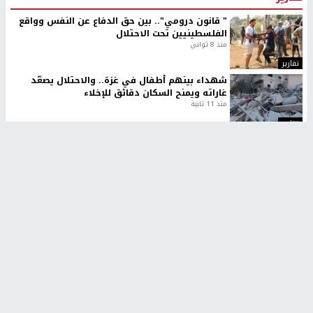
" قانون درومي".. بين حق الدفاع عن النفس وواقع
الفلسطينيين تحت الاحتلال
منذ 8 ثواني
تقارير
شهداء بينهم أطفال في غزة.. والاحتلال يصعّد
غاراته ويمنح السكان دقائق للإخلاء
منذ 11 ثانية
تقارير
الإعلام العبري: "معركة مضيق هرمز تستهدف تثبيت
رواية سياسية"
منذ 9 ثواني
تقارير
تصريحات خاصة
تصريحات خاصة
تصريحات خاصة