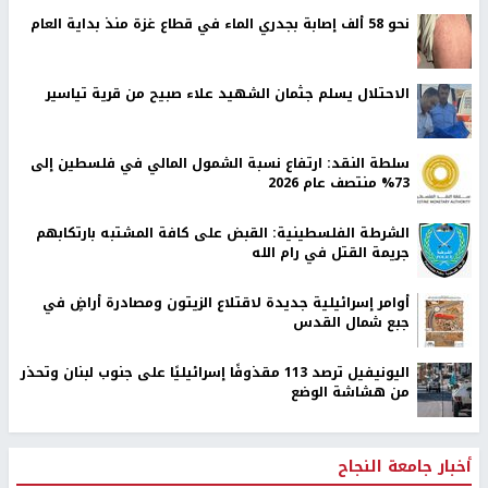
نحو 58 ألف إصابة بجدري الماء في قطاع غزة منذ بداية العام
الاحتلال يسلم جثمان الشهيد علاء صبيح من قرية تياسير
سلطة النقد: ارتفاع نسبة الشمول المالي في فلسطين إلى
73% منتصف عام 2026
الشرطة الفلسطينية: القبض على كافة المشتبه بارتكابهم
جريمة القتل في رام الله
أوامر إسرائيلية جديدة لاقتلاع الزيتون ومصادرة أراضٍ في
جبع شمال القدس
اليونيفيل ترصد 113 مقذوفًا إسرائيليًا على جنوب لبنان وتحذر
من هشاشة الوضع
أخبار جامعة النجاح