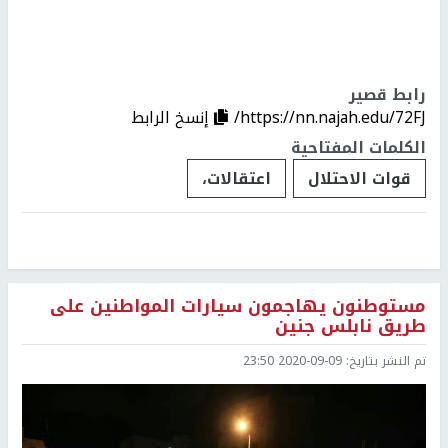
رابط قصير
https://nn.najah.edu/72FJ/
إنسخ الرابط
الكلمات المفتاحية
قوات الاحتلال
اعتقالات،
مستوطنون يهاجمون سيارات المواطنين على
طريق نابلس جنين
تم النشر بتاريخ:
2020-09-09 23:50