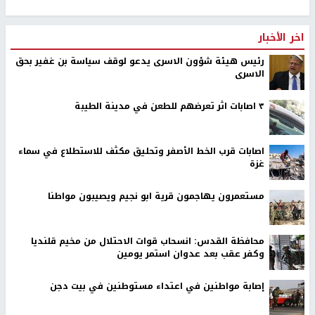
اخر الأخبار
رئيس هيئة شؤون الاسرى يدعو لوقف سياسة بن غفير بحق
الاسرى
٣ اصابات اثر تعرضهم للطعن في مدينة الطيبة
اصابات قرب الخط الأصفر وتحليق مكثف للاستطلاع في سماء
غزة
مستعمرون يهاجمون قرية ابو نجيم ويصيبون مواطنا
محافظة القدس: انسحاب قوات الاحتلال من مخيم قلنديا
وكفر عقب بعد عدوان استمر يومين
إصابة مواطنين في اعتداء مستوطنين في بيت دجن