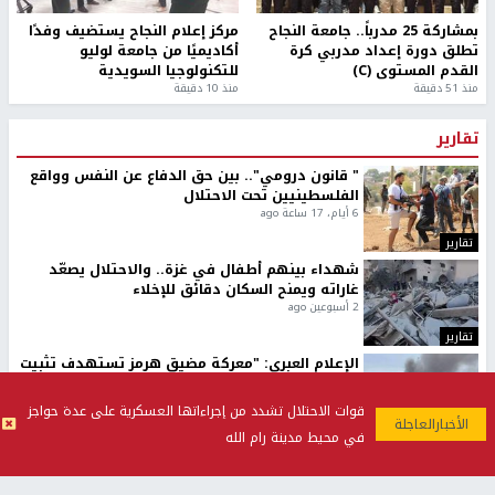
بمشاركة 25 مدرباً.. جامعة النجاح
مركز إعلام النجاح يستضيف وفدًا
تطلق دورة إعداد مدربي كرة
أكاديميًا من جامعة لوليو
القدم المستوى (C)
للتكنولوجيا السويدية
منذ 51 دقيقة
منذ 10 دقيقة
تقارير
" قانون درومي".. بين حق الدفاع عن النفس وواقع
الفلسطينيين تحت الاحتلال
6 أيام، 17 ساعة ago
تقارير
شهداء بينهم أطفال في غزة.. والاحتلال يصعّد
غاراته ويمنح السكان دقائق للإخلاء
2 أسبوعين ago
تقارير
الإعلام العبري: "معركة مضيق هرمز تستهدف تثبيت
رواية سياسية"
2 أسبوعين، 4 أيام ago
قوات الاحتلال تشدد من إجراءاتها العسكرية على عدة حواجز
تقارير
في محيط مدينة رام الله
تصريحات خاصة