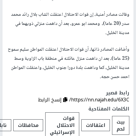
وقالت مصادر أمنية، إن قوات الاحتلال اعتقلت الشاب بلال رائد محمد
سدر (20 عاما)، ومحمد ابو عمرو، بعد أن داهمت منزلي ذويهما في
مدينة الخليل.
وأضافت المصادر ذاتها، أن قوات الاحتلال اعتقلت المواطن سليم سموح
(25 عاما)، بعد ان داهمت منزل عائلته في منطقة باب الزاوية وسط
مدينة الخليل، كما وداهمت بلدة دورا جنوب الخليل، واعتقلت المواطن
احمد حسن حجه.
رابط قصير
https://nn.najah.edu/6X3C/
إنسخ الرابط
الكلمات المفتاحية
قوات
بيت
اعتقالات
الاحتلال
محافظات
ناب
لحم
الإسرائيلي