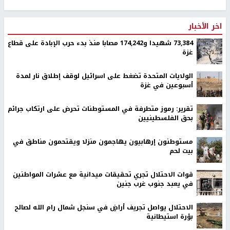
اخر الأخبار
73,384 شهيدا و174,242 مصابا منذ بدء حرب الإبادة على قطاع
غزة
الولايات المتحدة تضغط على اسرائيل لوقف إطلاق نار لمدة
أسبوعين في غزة
تقرير: رموز متطرفة في المستوطنات تحرض على ارتكاب جرائم
بحق الفلسطينيين
مستوطنون إرهابيون يهاجمون منزلا ويقتحمون مناطق في
بيت لحم
قوات الاحتلال تجري تحقيقات ميدانية مع عشرات المواطنين
في يعبد جنوب غرب جنين
الاحتلال يواصل تجريف أراضٍ في سنجل شمال رام الله لصالح
بؤرة استيطانية