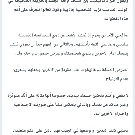
ويقول خبراء الاتيكيت بأن استخدام لغة الجسد بالطريقة الصحيحة في
الوقت المناسب تزيد الشخصية جاذبية وقوة. تعالوا نتعرف على أهم
هذه الخطوات:
صافحي الآخرين بحزم إذ يُعتبر الأشخاص ذوي المصافحة الضعيفة
سلبيين وعديمي الثقة بأنفسهم. وبالتالي من المهم جداً أن تعززي ثقتك
بنفسك امام الاخرين وتقوي شخصيتك وتفرض حضورك واحترامك.
‎احترمي المسافات، فالوقوف على مقربةٍ من الآخرين يجعلهم يشعرون
بعدم الارتياح.
‎لا تقفي وأنتم تغطين جسمك بيديك، خصوصا أنها دلالة على أنّك متوتّرة
وغير متأكد من نفسك وبالتالي ينعكس سلباً على صورتك الاجتماعية
واحترام الاخرين لك.
تجنّبي كتف اليدين أو وضعها في الجيب فهذا دليل على أنكم منغلقة،