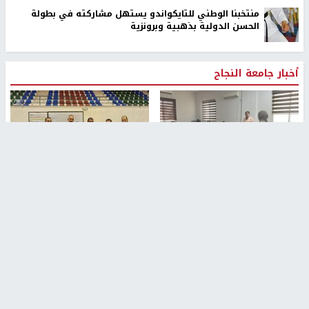
منتخبنا الوطني للتايكواندو يستهل مشاركته في بطولة
الحسن الدولية بذهبية وبرونزية
أخبار جامعة النجاح
طلبة مساق "مدخل للقانون
جامعة النجاح الوطنية تستضيف
الاجتماعي والتشريعات
منافسات بطولة الراحل مفيد
الاجتماعية"يزورون مركز حماية
اسماعيل لكرة اليد للناشئين
الأسرة
منذ 48 دقيقة
منذ 5 ثواني