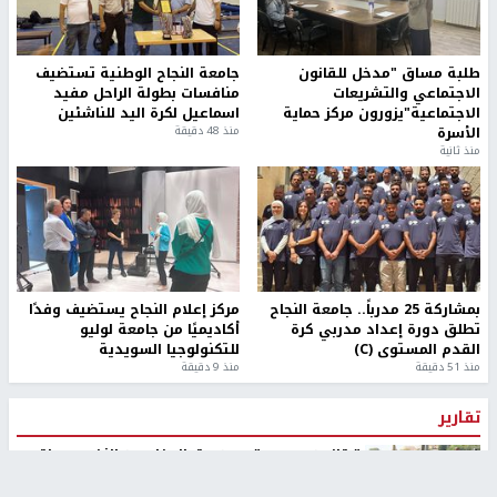
طلبة مساق "مدخل للقانون
جامعة النجاح الوطنية تستضيف
الاجتماعي والتشريعات
منافسات بطولة الراحل مفيد
الاجتماعية"يزورون مركز حماية
اسماعيل لكرة اليد للناشئين
الأسرة
منذ 48 دقيقة
منذ ثانية
بمشاركة 25 مدرباً.. جامعة النجاح
مركز إعلام النجاح يستضيف وفدًا
تطلق دورة إعداد مدربي كرة
أكاديميًا من جامعة لوليو
القدم المستوى (C)
للتكنولوجيا السويدية
منذ 51 دقيقة
منذ 9 دقيقة
تقارير
" قانون درومي".. بين حق الدفاع عن النفس وواقع
الفلسطينيين تحت الاحتلال
منذ 8 ثواني