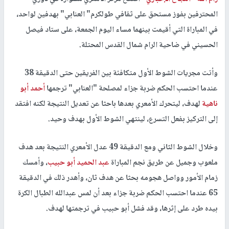
المحترفين بفوز مستحق على ثقافي طولكرم" العنابي" بهدفين لواحد،
في المباراة التي أقيمت بينهما مساء اليوم الجمعة، على ستاد فيصل
الحسيني في ضاحية الرام شمال القدس المحتلة.
وأتت مجريات الشوط الأول متكافئة بين الفريقين حتى الدقيقة 38
عندما احتسب الحكم ضربة جزاء لمصلحة "العنابي" ترجمها
أحمد أبو
ناهية
لهدف، ليتحرك الأمعري بعدها باحثا عن تعديل النتيجة لكنه افتقد
إلى التركيز بفعل التسرع، لينتهي الشوط الأول بهدف وحيد.
وخلال الشوط الثاني ومع الدقيقة 49 عدل الأمعري النتيجة بعد هدف
ملعوب وجميل عن طريق نجم المباراة
عبد الحميد أبو حبيب
، وأمسك
زمام الأمور وواصل هجومه بحثا عن هدف ثان، وأهدر ذلك في الدقيقة
65 عندما احتسب الحكم ضربة جزاء بعد أن لمس عبدالله الطبال الكرة
بيده طرد على إثرها، وقد فشل أبو حبيب في ترجمتها لهدف.