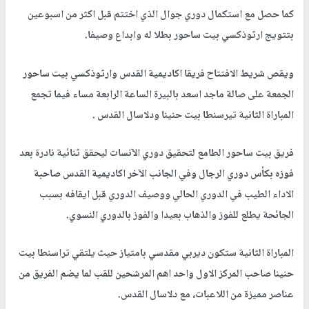
كما حصل مع استكمال دوري جوال الذي اختتم قبل اكثر من اسبوعين
بتتويج ارثوذكسي بيت ساحور بطلا له وابداع وصيفا.
ويقص شريط الافتتاح فريقا اكاديمية القدس وارثوذكسي بيت ساحور
الجمعة على صالة ماجد اسعد بالبيرة الساعة الرابعة مساء فيما تجمع
المباراة الثانية تيرسنطا بيت حنينا ودلاسال القدس .
فريق بيت ساحور الطامع لتحقيق دوري الآنسات ليحقق ثنائية نادرة بعد
فوزه بكأس دوري الرجال وفي الجانب الآخر اكاديمية القدس صاحبة
الاداء الطيب في الدوري الحالي ووصيف الدوري قبل ايقافه بسبب
الجائحة يطلع للفوز والذهاب بعيدا والفوز بالدوري النسوي.
المباراة الثانية ستكون ديربي مقدسي بامتياز حيث يلتقي تراسنطا بيت
حنينا صاحب المركز الاول واحد اهم المرشحين للقب لما يضم الفريق من
عناصر مميزة من اللاعبات، مع دلاسال القدس.