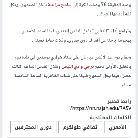
وعند الدقيقة 76 وصلت الكرة إلى
سامح مراعبة
داخل الصندوق، وبكل
ثقة أودعها الشباك .
وتراجع أداء "العنابي" بفعل النقص العددي، فيما استمر الأمعري
بهجومه باحثا عن أهداف دون جدوى، وثلاث نقاط ثمينة .
وتقام يوم غد الاثنين مبارتان على ستاد هواري بومدين في بلدة دورا
بالخليل، الأولى تجمع
ترجي وادي النيص
وهلال القدس الساعة الثالثة
عصرا، فيما يحل السموع ضيفا على شباب الظاهرية الساعة السادسة
مساء.
رابط قصير
https://nn.najah.edu/7A5V/
الكلمات المفتاحية
الأمعري
ثقافي طولكرم
دوري المحترفين