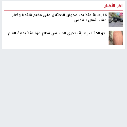
اخر الأخبار
16 إصابة منذ بدء عدوان الاحتلال على مخيم قلنديا وكفر
عقب شمال القدس
نحو 58 ألف إصابة بجدري الماء في قطاع غزة منذ بداية العام
الاحتلال يسلم جثمان الشهيد علاء صبيح من قرية تياسير
سلطة النقد: ارتفاع نسبة الشمول المالي في فلسطين إلى
73% منتصف عام 2026
الشرطة الفلسطينية: القبض على كافة المشتبه بارتكابهم
جريمة القتل في رام الله
أوامر إسرائيلية جديدة لاقتلاع الزيتون ومصادرة أراضٍ في
جبع شمال القدس
اليونيفيل ترصد 113 مقذوفًا إسرائيليًا على جنوب لبنان وتحذر