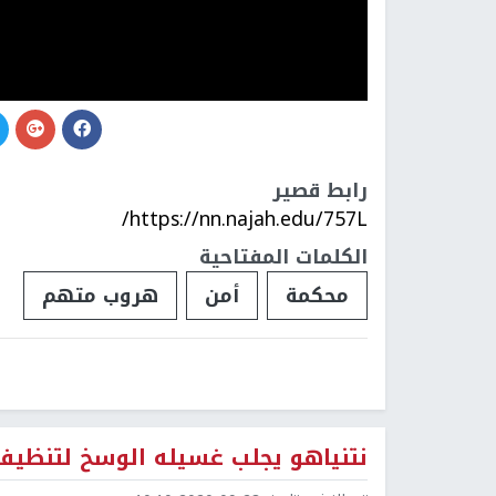
رابط قصير
https://nn.najah.edu/757L/
الكلمات المفتاحية
محكمة
أمن
هروب متهم
نتنياهو يجلب غسيله الوسخ لتنظيفه