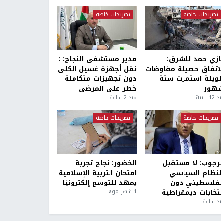
تصريحات خاصة
تصريحات خاصة
ازي حمد للشرق:
مدير مستشفى النجاح: :
لاتفاق حصيلة مفاوضات
نقل أجهزة غسيل الكلى
ويلة استمرت ستة
دون تجهيزات متكاملة
هور
خطر على المرضى
1 ثانية
منذ 2 ساعة
تصريحات خاصة
تصريحات خاصة
لرجوب: لا مستقبل
الخضور: نجاح تجربة
لنظام السياسي
امتحان التربية الإسلامية
لفلسطيني دون
يمهد للتوسع إلكترونيًا
نتخابات ديمقراطية
1 شهر ago
ذ ساعة