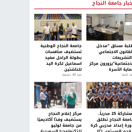
خبار جامعة النجاح
لبة مساق "مدخل
جامعة النجاح الوطنية
لقانون الاجتماعي
تستضيف منافسات
التشريعات
بطولة الراحل مفيد
لاجتماعية"يزورون مركز
اسماعيل لكرة اليد
ماية الأسرة
للناشئين
ذ ثانية
منذ 48 دقيقة
بمشاركة 25 مدرباً..
مركز إعلام النجاح
امعة النجاح تطلق
يستضيف وفدًا أكاديميًا
ورة إعداد مدربي كرة
من جامعة لوليو
قدم المستوى (C)
للتكنولوجيا السويدية