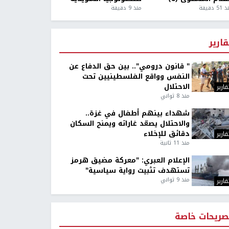
5 دقيقة
منذ 9 دقيقة
قارير
" قانون درومي".. بين حق الدفاع عن
النفس وواقع الفلسطينيين تحت
الاحتلال
قارير
منذ 8 ثواني
شهداء بينهم أطفال في غزة..
والاحتلال يصعّد غاراته ويمنح السكان
دقائق للإخلاء
قارير
منذ 11 ثانية
الإعلام العبري: "معركة مضيق هرمز
تستهدف تثبيت رواية سياسية"
منذ 9 ثواني
قارير
صريحات خاصة