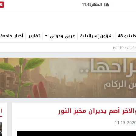
الظهر
11:45
البث
نيو 48
شؤون إسرائيلية
عربي ودولي
تقارير
أخبار جامعة 
يران مخبز النور
آخر أصم يديران مخبز النور
ا
2020-0