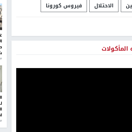
ن
الاحتلال
فيروس كورونا
غ
ا
المأكولات
ط
ش
منذ 2
ا
ل
ا
ا
من