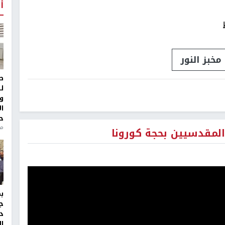
أ
مخبز النور
ط
ل
و
ا
ح
من
 المقدسيين بحجة كورونا
ج
د
ال