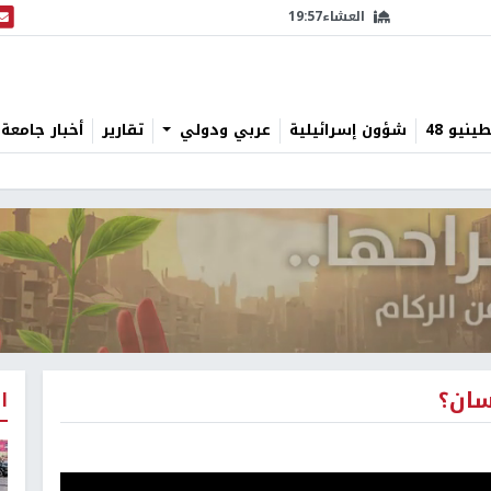
العشاء
19:57
البث
نيو 48
شؤون إسرائيلية
عربي ودولي
تقارير
أخبار جامعة 
سان؟
ا