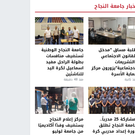
خبار جامعة النجاح
لبة مساق "مدخل
جامعة النجاح الوطنية
لقانون الاجتماعي
تستضيف منافسات
التشريعات
بطولة الراحل مفيد
لاجتماعية"يزورون مركز
اسماعيل لكرة اليد
ماية الأسرة
للناشئين
ذ ثانية
منذ 48 دقيقة
بمشاركة 25 مدرباً..
مركز إعلام النجاح
امعة النجاح تطلق
يستضيف وفدًا أكاديميًا
ورة إعداد مدربي كرة
من جامعة لوليو