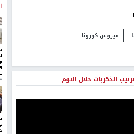
أ
ا
فيروس كورونا
ط
ل
و
ا
ح
تيب الذكريات خلال النوم
من
ج
د