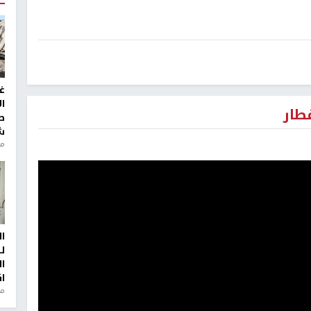
غ
ا
طار
ط
ش
منذ 2
ا
ل
ا
ا
من