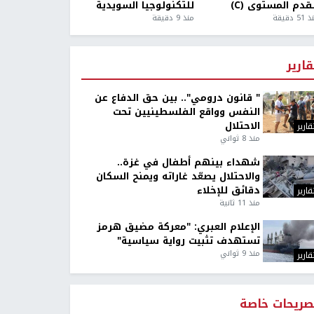
قدم المستوى (C)
للتكنولوجيا السويدية
5 دقيقة
منذ 9 دقيقة
قارير
" قانون درومي".. بين حق الدفاع عن
النفس وواقع الفلسطينيين تحت
الاحتلال
قارير
منذ 8 ثواني
شهداء بينهم أطفال في غزة..
والاحتلال يصعّد غاراته ويمنح السكان
دقائق للإخلاء
قارير
منذ 11 ثانية
الإعلام العبري: "معركة مضيق هرمز
تستهدف تثبيت رواية سياسية"
منذ 9 ثواني
قارير
صريحات خاصة