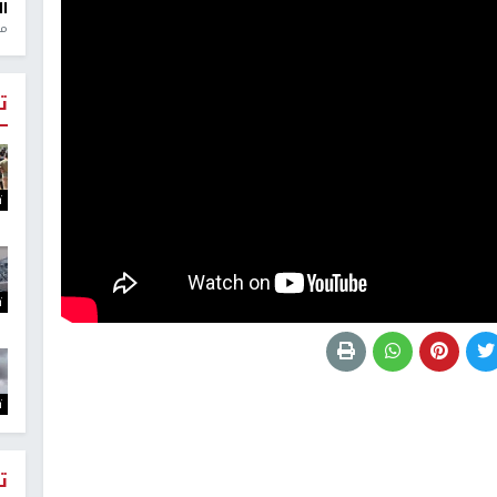
ال
منذ 1
ت
ت
ت
ت
ت