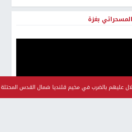
لمسحراتي بغزة