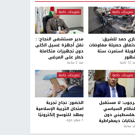
تصريحات خاصة
تصريحات خاصة
ازي حمد للشرق:
مدير مستشفى النجاح: :
لاتفاق حصيلة مفاوضات
نقل أجهزة غسيل الكلى
ويلة استمرت ستة
دون تجهيزات متكاملة
هور
خطر على المرضى
1 ثانية
منذ 2 ساعة
تصريحات خاصة
تصريحات خاصة
لرجوب: لا مستقبل
الخضور: نجاح تجربة
لنظام السياسي
امتحان التربية الإسلامية
لفلسطيني دون
يمهد للتوسع إلكترونيًا
نتخابات ديمقراطية
1 شهر ago
ذ ساعة