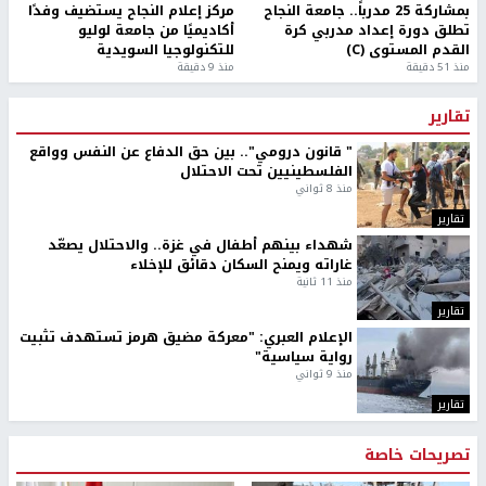
بمشاركة 25 مدرباً.. جامعة النجاح
مركز إعلام النجاح يستضيف وفدًا
تطلق دورة إعداد مدربي كرة
أكاديميًا من جامعة لوليو
القدم المستوى (C)
للتكنولوجيا السويدية
منذ 51 دقيقة
منذ 9 دقيقة
تقارير
" قانون درومي".. بين حق الدفاع عن النفس وواقع
الفلسطينيين تحت الاحتلال
منذ 8 ثواني
تقارير
شهداء بينهم أطفال في غزة.. والاحتلال يصعّد
غاراته ويمنح السكان دقائق للإخلاء
منذ 11 ثانية
تقارير
الإعلام العبري: "معركة مضيق هرمز تستهدف تثبيت
رواية سياسية"
منذ 9 ثواني
تقارير
تصريحات خاصة