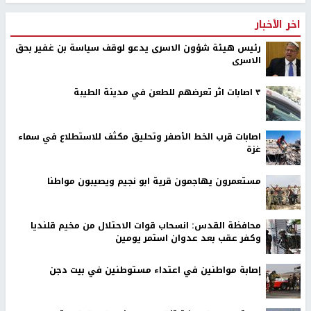
اخر الأخبار
رئيس هيئة شؤون الاسرى يدعو لوقف سياسة بن غفير بحق
الاسرى
٣ اصابات اثر تعرضهم للطعن في مدينة الطيبة
اصابات قرب الخط الأصفر وتحليق مكثف للاستطلاع في سماء
غزة
مستعمرون يهاجمون قرية ابو نجيم ويصيبون مواطنا
محافظة القدس: انسحاب قوات الاحتلال من مخيم قلنديا
وكفر عقب بعد عدوان استمر يومين
إصابة مواطنين في اعتداء مستوطنين في بيت دجن