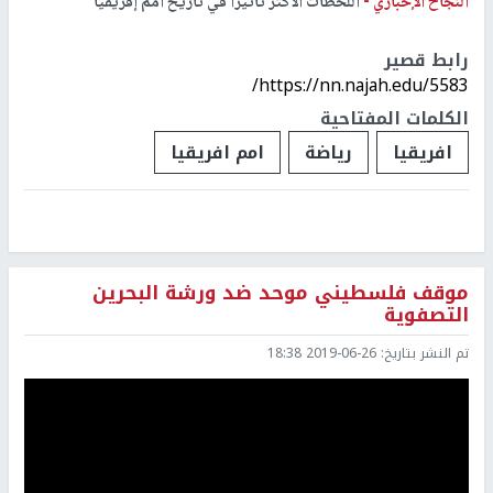
النجاح الإخباري -
اللحظات الأكثر تأثيرا في تاريخ أمم إفريقيا
رابط قصير
https://nn.najah.edu/5583/
الكلمات المفتاحية
افريقيا
رياضة
امم افريقيا
موقف فلسطيني موحد ضد ورشة البحرين
التصفوية
تم النشر بتاريخ:
2019-06-26 18:38