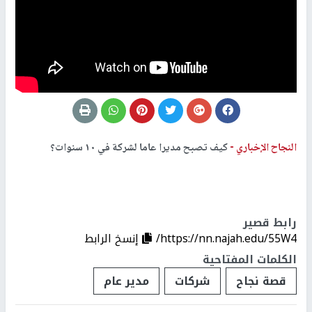
النجاح الإخباري -
كيف تصبح مديرا عاما لشركة في ١٠ سنوات؟
رابط قصير
https://nn.najah.edu/55W4/
إنسخ الرابط
الكلمات المفتاحية
قصة نجاح
شركات
مدير عام