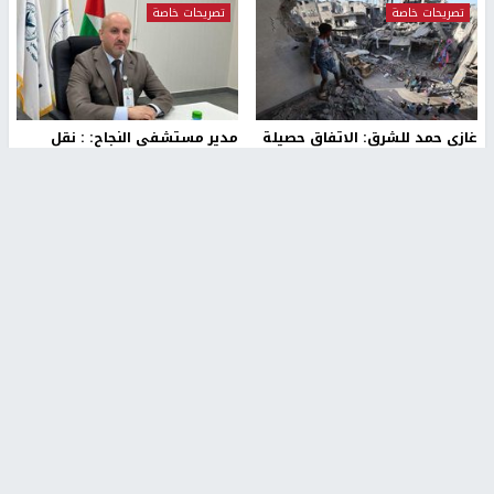
تصريحات خاصة
تصريحات خاصة
غازي حمد للشرق: الاتفاق حصيلة
مدير مستشفى النجاح: : نقل
مفاوضات طويلة استمرت ستة
أجهزة غسيل الكلى دون تجهيزات
شهور
متكاملة خطر على المرضى
منذ 12 ثانية
منذ 2 ساعة
تصريحات خاصة
تصريحات خاصة
الرجوب: لا مستقبل للنظام
الخضور: نجاح تجربة امتحان التربية
السياسي الفلسطيني دون
الإسلامية يمهد للتوسع إلكترونيًا
انتخابات ديمقراطية
1 شهر ago
منذ ساعة