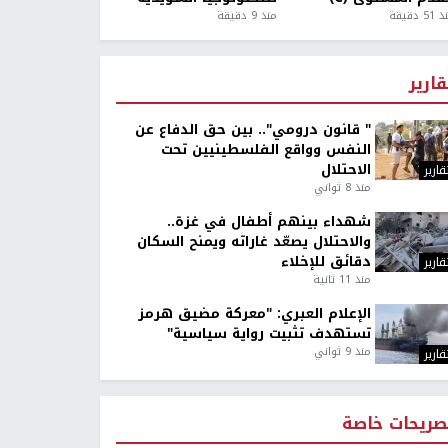
5 دقيقة
منذ 9 دقيقة
قارير
" قانون درومي".. بين حق الدفاع عن
النفس وواقع الفلسطينيين تحت
الاحتلال
قارير
منذ 8 ثواني
شهداء بينهم أطفال في غزة..
والاحتلال يصعّد غاراته ويمنح السكان
دقائق للإخلاء
قارير
منذ 11 ثانية
الإعلام العبري: "معركة مضيق هرمز
تستهدف تثبيت رواية سياسية"
منذ 9 ثواني
قارير
صريحات خاصة