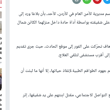
أ
م مديرية الأمن العام في الأردن، الأحد، بأن بلاغا ورد إلى
على شقيقته بواسطة أداة حادة داخل منزلهما الكائن شمال
ط
ل
سعاف تحرّكت على الفور إلى موقع الحادث، حيث جرى تقديم
و
ا
 إلى أقرب مستشفى لتلقي العلاج.
ح
من
جهود الطواقم الطبية لإنقاذ حياتها، إلا أنها ما لبثت أن
قع التواصل الاجتماعي، مقتل ابنتهم على يد شقيقها، إثر
ج
د
ال