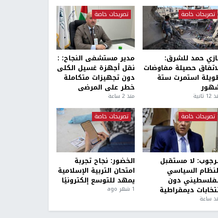
تصريحات خاصة
تصريحات خاصة
ازي حمد للشرق:
مدير مستشفى النجاح: :
لاتفاق حصيلة مفاوضات
نقل أجهزة غسيل الكلى
ويلة استمرت ستة
دون تجهيزات متكاملة
هور
خطر على المرضى
1 ثانية
منذ 2 ساعة
تصريحات خاصة
تصريحات خاصة
لرجوب: لا مستقبل
الخضور: نجاح تجربة
لنظام السياسي
امتحان التربية الإسلامية
لفلسطيني دون
يمهد للتوسع إلكترونيًا
نتخابات ديمقراطية
1 شهر ago
ذ ساعة