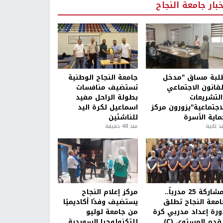
خبار جامعة النجاح
لبة مساق "مدخل
جامعة النجاح الوطنية
لقانون الاجتماعي
تستضيف منافسات
التشريعات
بطولة الراحل مفيد
لاجتماعية"يزورون مركز
اسماعيل لكرة اليد
ماية الأسرة
للناشئين
ذ ثانية
منذ 48 دقيقة
بمشاركة 25 مدرباً..
مركز إعلام النجاح
امعة النجاح تطلق
يستضيف وفدًا أكاديميًا
ورة إعداد مدربي كرة
من جامعة لوليو
قدم المستوى (C)
للتكنولوجيا السويدية