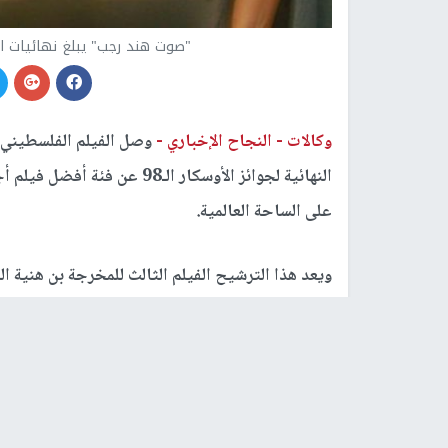
"صوت هند رجب" يبلغ نهائيات ال
وكالات -
النجاح الإخباري -
وصل الفيلم الفلسطيني 
النهائية لجوائز الأوسكار الـ
على الساحة العالمية.
ويعد هذا الترشيح الفيلم الثالث للمخرجة بن هنية الذي 
2014، وفي فئة أفضل فيلم قصير "السلام عليك يا مريم" عام 2015.
وكان الفيلم قد ترشح أيضا لجوائز الجولدن غلوب وا
ولجنة التحكيم التقديرية في مهرجان أيام قرطاج ال