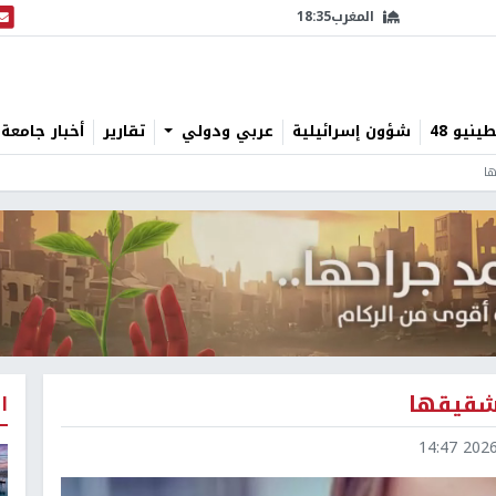
المغرب
18:35
البث
نيو 48
شؤون إسرائيلية
عربي ودولي
تقارير
أخبار جامعة 
ها
 شقيقها
ا
2026-0