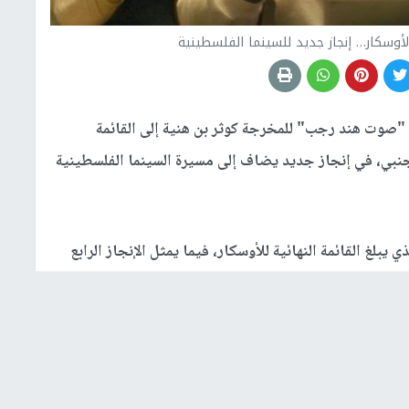
أوسكار… إنجاز جديد للسينما الفلسطينية
"صوت هند رجب" للمخرجة كوثر بن هنية إلى القائمة
98 عن فئة أفضل فيلم أجنبي، في إنجاز جديد يضاف إلى مسيرة السينما الفلسطينية
يبلغ القائمة النهائية للأوسكار، فيما يمثل الإنجاز الرابع
لشركة (MAD Solutions)، التي سبق أن وصلت إلى القوائم النهائية عن أفلام عمر عام 2013، وذيب عام
لبافتا، وتوج مؤخرا بجائزتي أفضل ممثلة لسجا كيلاني،
سينمائية، وذلك عقب عرضه العالمي الأول في مهرجان