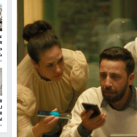
غ
ا
ط
ش
منذ 2
ا
ل
ا
ا
من