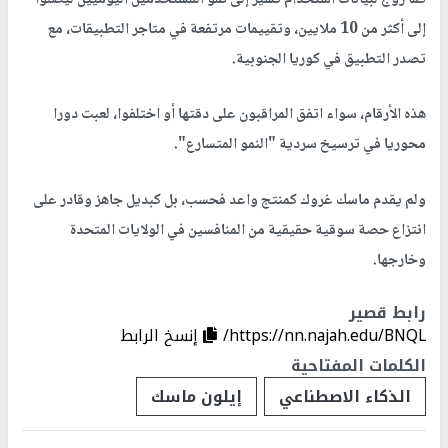
كما روج لبيانات استخدام تشير إلى نمو المستخدمين اليوميين ليصلوا
إلى أكثر من 10 ملايين، وتقييمات مرتفعة في متاجر التطبيقات، مع
تصدر التطبيق في كوريا الجنوبية.
هذه الأرقام، سواء اتفق المراقبون على دقتها أو اختلفوا، لعبت دورا
محوريا في ترسيخ سردية "النمو المتسارع".
ولم يقدم ماسك غروك كمنتج واعد فحسب، بل كبديل جاهز وقادر على
انتزاع حصة سوقية حقيقية من المنافسين في الولايات المتحدة
وخارجها.
رابط قصير
https://nn.najah.edu/BNQL/
إنسخ الرابط
الكلمات المفتاحية
الذكاء الاصطناعي
إيلون ماسك