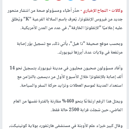
وكالات -
النجاح الإخباري -
حذّر أطباء ومسؤولو صحة من انتشار متحور
جديد من فيروس الإنفلونزا، يُعرف باسم السلالة الفرعية "K" ويُطلق
عليه إعلاميًا "الإنفلونزا الخارقة"، في عدد من المدن الأمريكية.
وبحسب موقع صحيفة "ذا هيل"، يأتي ذلك، مع تسجيل بؤر إصابة
مرتفعة في ولايات عدة، أبرزها نيويورك.
وأفاد مسؤولون صحيون محليون في مدينة نيويورك بتسجيل نحو 14
ألف إصابة بالإنفلونزا خلال الأسبوع الأول من ديسمبر، بالتزامن مع
استعداد المدينة لموسم العطلات وتزايد حركة السفر والسياحة.
ويمثل هذا الرقم ارتفاعًا بنحو 460% مقارنة بالفترة نفسها من العام
الماضي، حين سُجلت قرابة 2500 حالة فقط.
وقال كبير خبراء علم الأوبئة في مستشفى هارتفورد بولاية كونيتيكت،