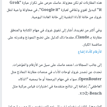
هذه المقارنات لم تكن معزولة. ماسك حرص على تكرار عبارة "Grok
it" كبديل لغوي وثقافي لعبارة "Google it"، في محاولة واعية لنقل
غروك من خانة الأداة التقنية إلى خانة العادة اليومية.
وفي أكثر من تغريدة، أشار إلى تفوق غروك في مهام الكتابة والمنطق
مقارنة بـ Claude، مقدما ذلك كدليل على نضج النموذج وقدرته على
منافسة الكبار.
الأرقام كأداة إقناع
إلى جانب السجالات، اعتمد ماسك على سيل من الأرقام والمؤشرات.
تحدث عن تصدر غروك لوحات الأداء في منصات مقارنة النماذج مثل
OpenRouter، سواء في مهام البرمجة أو ما يسميه “الذكاء
العاطفي”، إضافة إلى نتائج متقدمة في اختبارات قياس مركبة مثل
τ⊃2;-Bench.