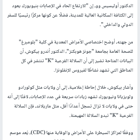
الدكتور أوليسيس وو، إن "الارتفاع الحاد في الإصابات بنيويورك يعود
إلى الكثافة السكانية العالية للمدينة، فضلًا عن كونها مركزًا رئيسيًا للسفر
الدولي والداخلي".
من جهته، أوضح اختصاصي الأمراض المعدية في كلية "بلومبرغ"
للصحة العامة بجامعة "جونز هوبكنز"، الدكتور أندرو بيكوش، أن
البيانات المتاحة تشير إلى أن السلالة الفرعية "K" تنتشر في كل
المناطق التي تشهد نشاطًا لفيروس الإنفلونزا.
وأشار بيكوش، خلال إحاطة إعلامية، إلى أن ولايات مثل كولورادو
ولويزيانا ونيويورك تشهد زيادات سريعة في عدد الإصابات، لافتًا إلى أنه
حتى في ولايات لا تزال تسجل أعدادًا أقل، مثل ماريلاند، فإن السلالة
الفرعية "K" تبدو السلالة المهيمنة.
ووفقًا لمراكز السيطرة على الأمراض والوقاية منها (CDC)، يُعد موسم