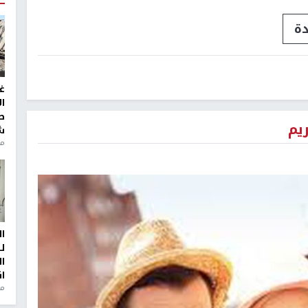
دة
غ
ا
ط
يم
ش
منذ 2
ا
ل
ا
ا
من