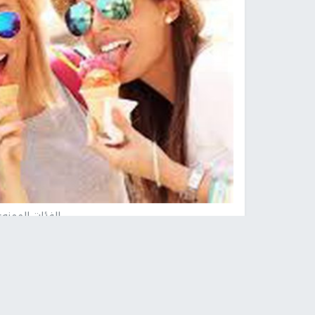
الفئات الممنو
نابلس -
النجاح الإخباري -
أفادت الدكتورة مارغريتا
مرض السكري والسمنة والحساسية عليه الابتعاد عن 