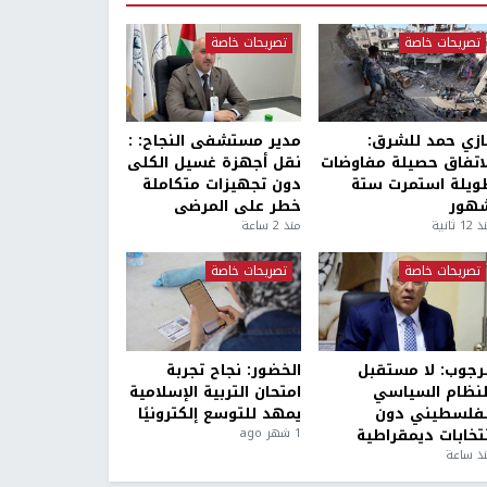
تصريحات خاصة
تصريحات خاصة
ازي حمد للشرق:
مدير مستشفى النجاح: :
لاتفاق حصيلة مفاوضات
نقل أجهزة غسيل الكلى
ويلة استمرت ستة
دون تجهيزات متكاملة
هور
خطر على المرضى
1 ثانية
منذ 2 ساعة
تصريحات خاصة
تصريحات خاصة
لرجوب: لا مستقبل
الخضور: نجاح تجربة
لنظام السياسي
امتحان التربية الإسلامية
لفلسطيني دون
يمهد للتوسع إلكترونيًا
نتخابات ديمقراطية
1 شهر ago
ذ ساعة