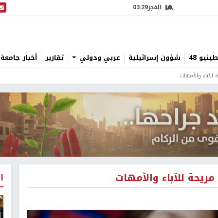
الفجر
03:29
البث
نيو 48
شؤون إسرائيلية
عربي ودولي
تقارير
أخبار جامعة 
للآباء والأمهات
ريحة للآباء والأمهات
ا