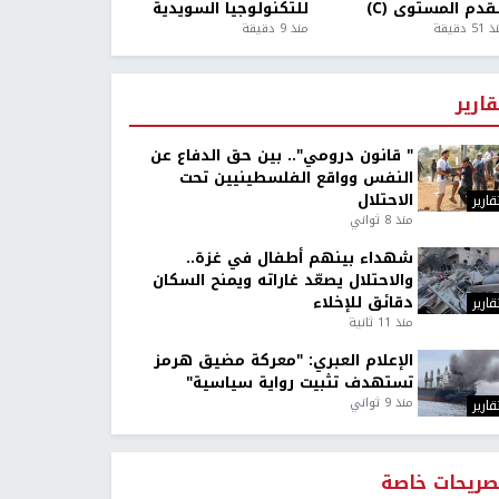
قدم المستوى (C)
للتكنولوجيا السويدية
5 دقيقة
منذ 9 دقيقة
قارير
" قانون درومي".. بين حق الدفاع عن
النفس وواقع الفلسطينيين تحت
الاحتلال
قارير
منذ 8 ثواني
شهداء بينهم أطفال في غزة..
والاحتلال يصعّد غاراته ويمنح السكان
دقائق للإخلاء
قارير
منذ 11 ثانية
الإعلام العبري: "معركة مضيق هرمز
تستهدف تثبيت رواية سياسية"
منذ 9 ثواني
قارير
صريحات خاصة