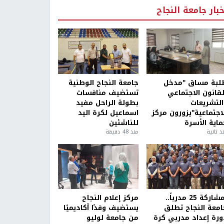
خبار جامعة النجاح
لبة مساق "مدخل
جامعة النجاح الوطنية
لقانون الاجتماعي
تستضيف منافسات
التشريعات
بطولة الراحل مفيد
لاجتماعية"يزورون مركز
اسماعيل لكرة اليد
ماية الأسرة
للناشئين
ذ ثانية
منذ 48 دقيقة
بمشاركة 25 مدرباً..
مركز إعلام النجاح
امعة النجاح تطلق
يستضيف وفدًا أكاديميًا
ورة إعداد مدربي كرة
من جامعة لوليو