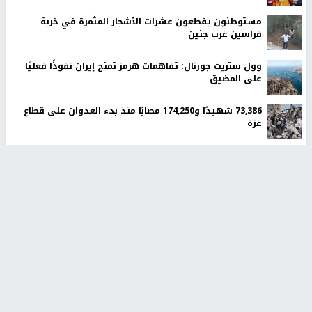
مستوطنون يقطعون عشرات الأشجار المثمرة في خربة
فراسين غرب جنين
وول ستريت جورنال: تفاهمات هرمز تمنح إيران نفوذًا فعليًا
على المضيق
73,386 شهيدًا و174,250 مصابًا منذ بدء العدوان على قطاع
غزة
أخبار جامعة النجاح
طلبة مساق "مدخل للقانون
جامعة النجاح الوطنية تستضيف
الاجتماعي والتشريعات
منافسات بطولة الراحل مفيد
الاجتماعية"يزورون مركز حماية
اسماعيل لكرة اليد للناشئين