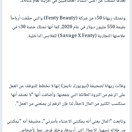
بعدما كشفت عن أغنى النساء العصاميين في أمريكا لعام 2022.
وتمتلك ريهانا 50٪ من شركة (Fenty Beauty) والتي حقّقت أرباحاً
بقيمة 550 مليون دولار في عام 2020، كما أنها تمتلك حصة 30٪ في
علامتها التجارية (Savage X Fenty) للملابس الداخلية.
وقالت ريهانا لصحيفة (نيويورك تايمز) إنها لا تخطط للتوقف عن العمل
على الرغم من الثروة الطائلة التي جمعتها. وأضافت أنها "لا تعتقد أنها
ستكسب الكثير من المال لاحقاً، لذا فإن الرقم لن يمنعني من العمل".
وتابعت "المال يعني أنه يمكنني الاعتناء بأسرتي"، مضيفة أنه "يمكنني
من خلاله تسهيل الأعمال التي أريدها، وخلق فرص عمل لأشخاص