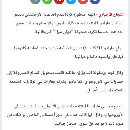
النجاح الإخباري -
اتهم أسطورة كرة القدم العالمية الأرجنتيني دييغو
أرماندو مارادونا ابنتيه بسرقة 4.5 مليون دولار منه، وطالب بسجن
إحداهما، حسبما ذكرت صحيفة "ديلي ميل" البريطانية.
ورفع مارادونا (57 عاما) دعوى قضائية ضد زوجته السابقة كلاوديا
فيلافان وابنتيه دالما وجيانينا.
وقال نجم برشلونة السابق إن عائلته قامت بتحويل المبالغ المسروقة إلى
حسابات في الأوروغواي، كما قاموا بشراء عقارات في الولايات المتحدة
باستخدام تلك الأموال.
واتهم محامي مارادونا ابنته جيانينا بنقل الأموال بمساعدة ابنها إلى
الأوروغواي، وقال إنها كانت هناك في شهر أغسطس الماضي. وأضاف في
ضوء ذلك لا يوجد حل سوى احتجاز جيانينا