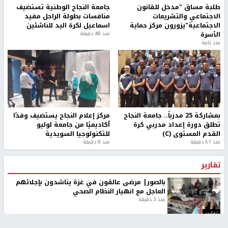
طلبة مساق "مدخل للقانون
جامعة النجاح الوطنية تستضيف
الاجتماعي والتشريعات
منافسات بطولة الراحل مفيد
الاجتماعية"يزورون مركز حماية
اسماعيل لكرة اليد للناشئين
الأسرة
منذ 48 دقيقة
منذ ثانية
بمشاركة 25 مدرباً.. جامعة النجاح
مركز إعلام النجاح يستضيف وفدًا
تطلق دورة إعداد مدربي كرة
أكاديميًا من جامعة لوليو
القدم المستوى (C)
للتكنولوجيا السويدية
منذ 51 دقيقة
منذ 9 دقيقة
تقارير
بالصور| مرضى عالقون في غزة يناشدون بإجلائهم
العاجل مع انهيار النظام الصحي
منذ 3 دقيقة
تقارير
" قانون درومي".. بين حق الدفاع عن النفس وواقع