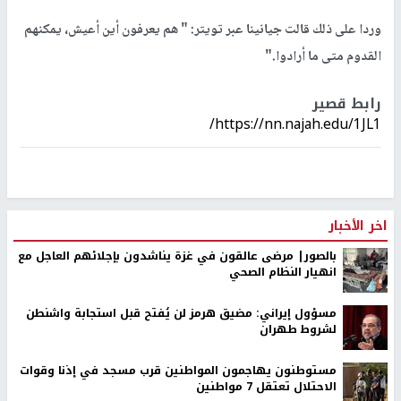
وردا على ذلك قالت جيانينا عبر تويتر: " هم يعرفون أين أعيش، يمكنهم
القدوم متى ما أرادوا."
رابط قصير
https://nn.najah.edu/1JL1/
اخر الأخبار
بالصور| مرضى عالقون في غزة يناشدون بإجلائهم العاجل مع
انهيار النظام الصحي
مسؤول إيراني: مضيق هرمز لن يُفتح قبل استجابة واشنطن
لشروط طهران
مستوطنون يهاجمون المواطنين قرب مسجد في إذنا وقوات
الاحتلال تعتقل 7 مواطنين