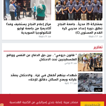
بمشاركة 25 مدرباً.. جامعة النجاح
مركز إعلام النجاح يستضيف وفدًا
تطلق دورة إعداد مدربي كرة
أكاديميًا من جامعة لوليو
القدم المستوى (C)
للتكنولوجيا السويدية
منذ 51 دقيقة
منذ 9 دقيقة
تقارير
" قانون درومي".. بين حق الدفاع عن النفس وواقع
الفلسطينيين تحت الاحتلال
منذ 8 ثواني
تقارير
شهداء بينهم أطفال في غزة.. والاحتلال يصعّد
غاراته ويمنح السكان دقائق للإخلاء
منذ 11 ثانية
تقارير
الإعلام العبري: "معركة مضيق هرمز تستهدف تثبيت
رواية سياسية"
مصادر عبرية: إصابة جندي إسرائيلي من الكتيبة الهندسية
منذ 9 ثواني