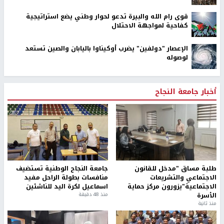
قوى رام الله والبيرة تدعو لحوار وطني يضع استراتيجية
كفاحية لمواجهة الاحتلال
الإعصار "دولفين" يضرب أوكيناوا باليابان والصين تستعد
لوصوله
أخبار جامعة النجاح
طلبة مساق "مدخل للقانون
جامعة النجاح الوطنية تستضيف
الاجتماعي والتشريعات
منافسات بطولة الراحل مفيد
الاجتماعية"يزورون مركز حماية
اسماعيل لكرة اليد للناشئين
الأسرة
منذ 48 دقيقة
منذ ثانية