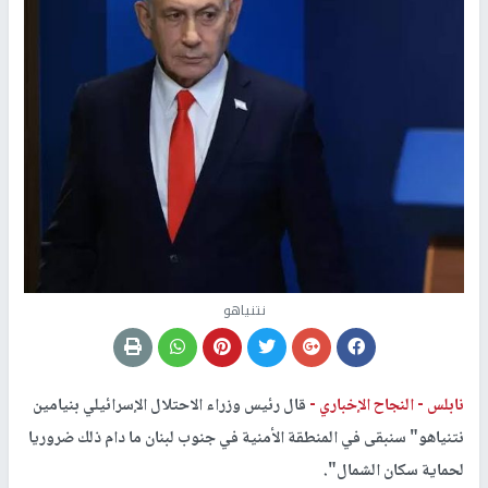
نتنياهو
نابلس -
النجاح الإخباري -
قال رئيس وزراء الاحتلال الإسرائيلي بنيامين
نتنياهو" سنبقى في المنطقة الأمنية في جنوب لبنان ما دام ذلك ضروريا
لحماية سكان الشمال".