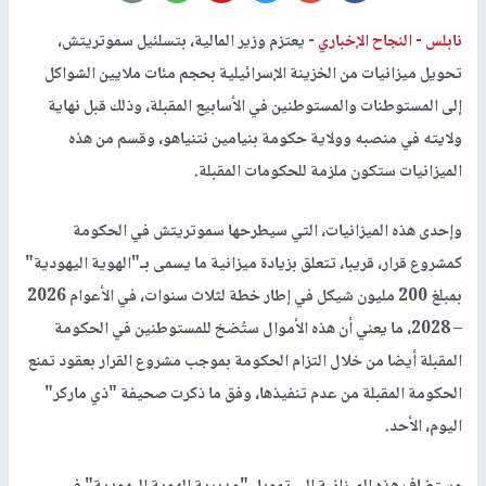
نابلس -
النجاح الإخباري -
يعتزم وزير المالية، بتسلئيل سموتريتش،
تحويل ميزانيات من الخزينة الإسرائيلية بحجم مئات ملايين الشواكل
إلى المستوطنات والمستوطنين في الأسابيع المقبلة، وذلك قبل نهاية
ولايته في منصبه وولاية حكومة بنيامين نتنياهو، وقسم من هذه
الميزانيات ستكون ملزمة للحكومات المقبلة.
وإحدى هذه الميزانيات، التي سيطرحها سموتريتش في الحكومة
كمشروع قرار، قريبا، تتعلق بزيادة ميزانية ما يسمى بـ"الهوية اليهودية"
بمبلغ 200 مليون شيكل في إطار خطة لثلاث سنوات، في الأعوام 2026
– 2028، ما يعني أن هذه الأموال ستُضخ للمستوطنين في الحكومة
المقبلة أيضا من خلال التزام الحكومة بموجب مشروع القرار بعقود تمنع
الحكومة المقبلة من عدم تنفيذها، وفق ما ذكرت صحيفة "ذي ماركر"
اليوم، الأحد.