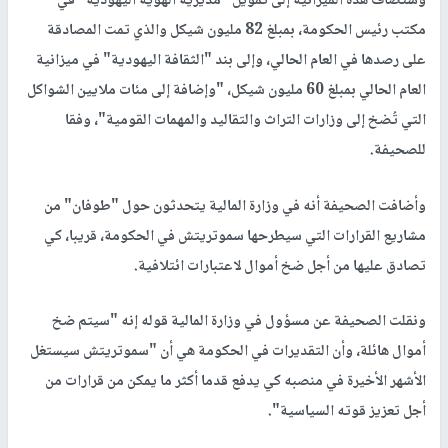
وستضاف هذه الميزانية إلى تمويل "مديرية الهوية اليهودية" في
مكتب رئيس الحكومة، بمبلغ 82 مليون شيكل والذي تمت المصادقة
على رصدها في العام الحالي، وإلى بند "الثقافة اليهودية" في ميزانية
العام الحالي بمبلغ 60 مليون شيكل، "وإضافة إلى مئات ملايين الشواكل
التي تُضخ إلى وزارات التراث والتقاليد والمهمات القومية"، وفقا
للصحيفة.
وأضافت الصحيفة أنه في وزارة المالية يتحدثون حول "طوفان" من
مشاريع القرارات التي سيطرحها سموتريتش في الحكومة، قريبا، كي
تصادق عليها من أجل ضخ أموال لاعتبارات ائتلافية.
ونقلت الصحيفة عن مسؤول في وزارة المالية قوله إنه "سيتم ضخ
أموال هائلة، وأن التقديرات في الحكومة هي أن "سموتريتش سيستغل
الأشهر الأخيرة في منصبه كي يدفع قدما أكثر ما يمكن من قرارات من
أجل تعزيز قوته السياسية".