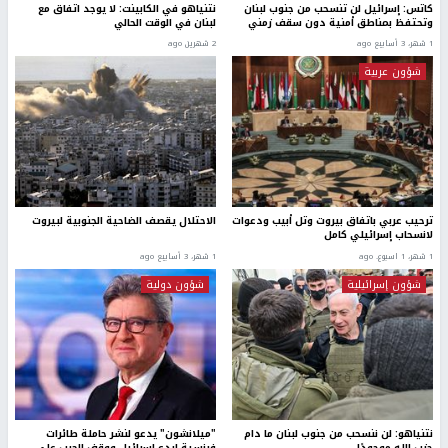
كاتس: إسرائيل لن تنسحب من جنوب لبنان
نتنياهو في الكابينت: لا يوجد اتفاق مع
وتحتفظ بمناطق أمنية دون سقف زمني
لبنان في الوقت الحالي
1 شهر، 3 أسابيع ago
2 شهرين ago
شؤون عربية
ترحيب عربي باتفاق بيروت وتل أبيب ودعوات
الاحتلال يقصف الضاحية الجنوبية لبيروت
لانسحاب إسرائيلي كامل
1 شهر، 1 اسبوع. ago
1 شهر، 3 أسابيع ago
شؤون إسرائيلية
شؤون دولية
نتنياهو: لن ننسحب من جنوب لبنان ما دام
"ميلانشون" يدعو لنشر حاملة طائرات
حزب الله موجودًا
فرنسية لردع إسرائيل ووقف الحرب على