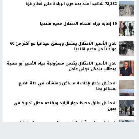
73,382 شهيدا منذ بدء حرب الإبادة على قطاع غزة
16 إصابة جراء اقتحام الاحتلال مخيم قلنديا
نادي الأسير: الاحتلال يعتقل ويحقق ميدانياً مع أكثر من 60
مواطناً من مخيم قلنديا
نادي الأسير: الاحتلال يتحمل مسؤولية حياة الأسير أبو صفية
ويطالب بتدخل دولي عاجل
الاحتلال يخطر بإخلاء 4 مساكن ومنشآت في خلة الضبع
بمسافر يطا
الاحتلال يغلق محيط دوار الزايد ويقتحم محال تجارية في
جنين
الاحتلال يسلم جثمان الشهيد علاء صبيح من قرية تياسير