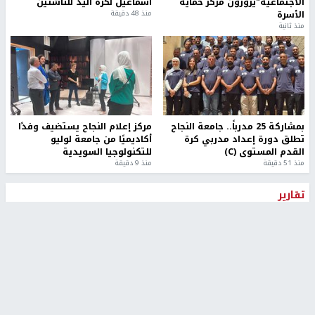
الاجتماعية"يزورون مركز حماية
اسماعيل لكرة اليد للناشئين
الأسرة
منذ 48 دقيقة
منذ ثانية
بمشاركة 25 مدرباً.. جامعة النجاح
مركز إعلام النجاح يستضيف وفدًا
تطلق دورة إعداد مدربي كرة
أكاديميًا من جامعة لوليو
القدم المستوى (C)
للتكنولوجيا السويدية
منذ 51 دقيقة
منذ 9 دقيقة
تقارير
" قانون درومي".. بين حق الدفاع عن النفس وواقع
الفلسطينيين تحت الاحتلال
منذ 8 ثواني
تقارير
شهداء بينهم أطفال في غزة.. والاحتلال يصعّد
غاراته ويمنح السكان دقائق للإخلاء
منذ 11 ثانية