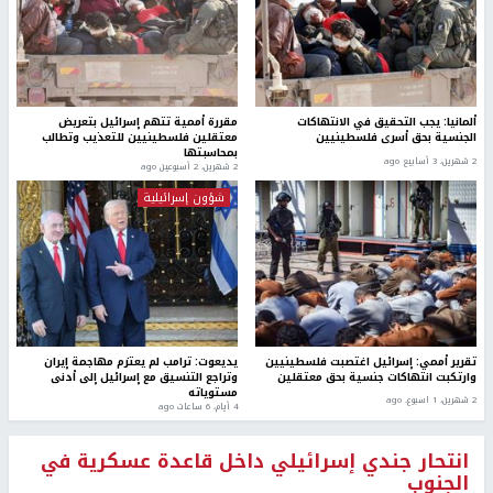
ألمانيا: يجب التحقيق في الانتهاكات
مقررة أممية تتهم إسرائيل بتعريض
الجنسية بحق أسرى فلسطينيين
معتقلين فلسطينيين للتعذيب وتطالب
بمحاسبتها
2 شهرين، 3 أسابيع ago
2 شهرين، 2 أسبوعين ago
شؤون إسرائيلية
تقرير أممي: إسرائيل اغتصبت فلسطينيين
يديعوت: ترامب لم يعتزم مهاجمة إيران
وارتكبت انتهاكات جنسية بحق معتقلين
وتراجع التنسيق مع إسرائيل إلى أدنى
مستوياته
2 شهرين، 1 اسبوع. ago
4 أيام، 6 ساعات ago
انتحار جندي إسرائيلي داخل قاعدة عسكرية في
الجنوب