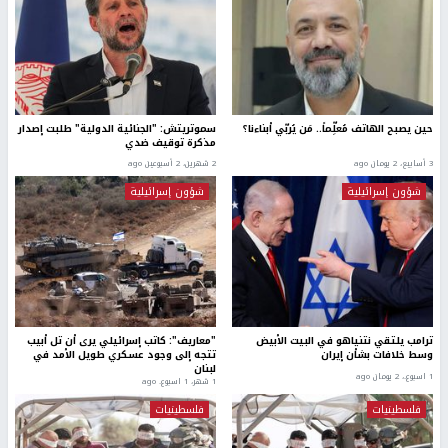
حين يصبح الهاتف مُعلِّماً.. مَن يُربّي أبناءنا؟
سموتريتش: "الجنائية الدولية" طلبت إصدار
مذكرة توقيف ضدي
3 أسابيع، 2 يومان ago
2 شهرين، 2 أسبوعين ago
شؤون إسرائيلية
شؤون إسرائيلية
ترامب يلتقي نتنياهو في البيت الأبيض
"معاريف": كاتب إسرائيلي يرى أن تل أبيب
وسط خلافات بشأن إيران
تتجه إلى وجود عسكري طويل الأمد في
لبنان
1 اسبوع.، 2 يومان ago
1 شهر، 1 اسبوع. ago
فلسطينيات
فلسطينيات