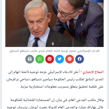
الادعاء الإسرائيلي يعتزم توجيه لائحة اتهام لمدير مكتب نتنياهو السابق
النجاح الإخباري -
أعلن الادعاء الإسرائيلي عزمه توجيه لائحة اتهام إلى
المدير السابق لمكتب رئيس الحكومة بنيامين نتنياهو، تساحي برافرمان،
على خلفية تحقيق يتعلق بتسريب معلومات استخبارية سرّية.
وقال مكتب المدعي العام، في بيان، إن المستشارة القضائية للحكومة
غالي بهاراف ميارا، والمدعي العام للدولة عميت آيزمان، يدرسان توجيه