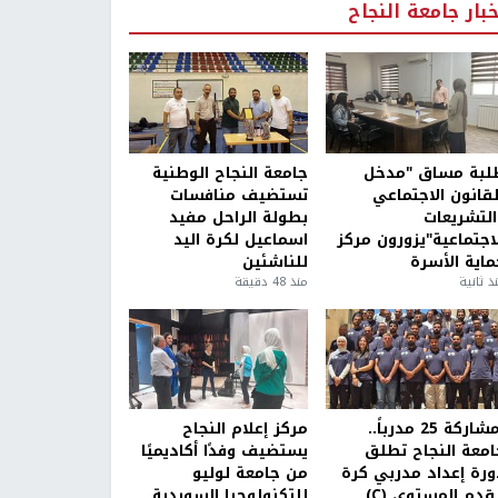
خبار جامعة النجاح
لبة مساق "مدخل
جامعة النجاح الوطنية
لقانون الاجتماعي
تستضيف منافسات
التشريعات
بطولة الراحل مفيد
لاجتماعية"يزورون مركز
اسماعيل لكرة اليد
ماية الأسرة
للناشئين
ذ ثانية
منذ 48 دقيقة
بمشاركة 25 مدرباً..
مركز إعلام النجاح
امعة النجاح تطلق
يستضيف وفدًا أكاديميًا
ورة إعداد مدربي كرة
من جامعة لوليو
قدم المستوى (C)
للتكنولوجيا السويدية