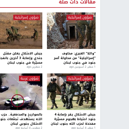
مقالات ذات صلة
شؤون إسرائيلية
شؤون إسرائيلية
"واللا" العبري: مخاوف
جيش الاحتلال يعلن مقتل
"إسرائيلية" من محاولة أسر
جندي وإصابة 3 آخرين بانفج
جنود في جنوب لبنان
مسيّرة في جنوب لبنان
1 شهر، 2 أسبوعين ago
2 شهرين ago
شؤون إسرائيلية
شؤون عربية
جيش الاحتلال يقر بإصابة 4
بالصواريخ والمدفعية.. حزب
جنود احتياط بهجوم مسيّرة
اللـه يستهدف تجمّعات جنو
مفخخة لحزب الله جنوب لبنان
الاحتلال جنوبي لبنان
1 شهر، 4 أسابيع ago
2 شهرين، 4 أسابيع ago