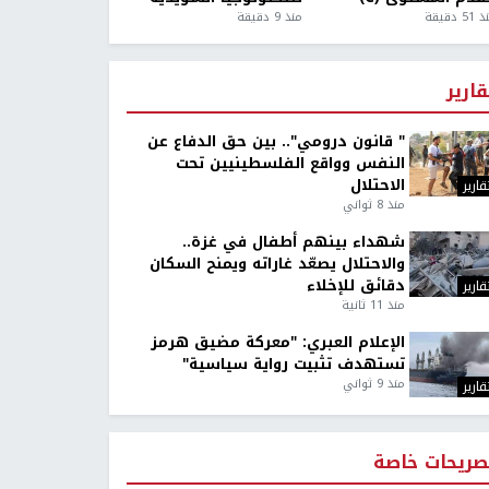
5 دقيقة
منذ 9 دقيقة
قارير
" قانون درومي".. بين حق الدفاع عن
النفس وواقع الفلسطينيين تحت
الاحتلال
قارير
منذ 8 ثواني
شهداء بينهم أطفال في غزة..
والاحتلال يصعّد غاراته ويمنح السكان
دقائق للإخلاء
قارير
منذ 11 ثانية
الإعلام العبري: "معركة مضيق هرمز
تستهدف تثبيت رواية سياسية"
منذ 9 ثواني
قارير
صريحات خاصة