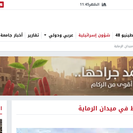
الظهر
11:45
البث
نيو 48
شؤون إسرائيلية
عربي ودولي
تقارير
أخبار جامعة 
ميدان الرماية
ط في ميدان الرماية
ا