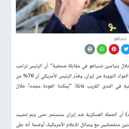
نتنياهو
لال بنيامين نتنياهو في مقابلة صحفية" أن الرئيس ترامب
أبدى استعداده لاتخاذ إجراءات عسكرية برية لإزالة المواد النووية من إيران. وقدّر الرئيس الأمريكي أن 70% من
في المدى القريب قائلاً: "يمكننا العودة مجدداً خلال
حد) أن الحملة العسكرية ضد إيران ستستمر حتى يتم تحييد
ين منفصلتين مع وسائل الإعلام الأمريكية، أوضحا أنه على