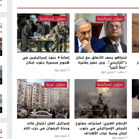
منذ 1
شؤون إسرائيلية
شؤون إسرائيلية
ت
ت
نتنياهو يصف الاتفاق مع لبنان
إصابة 4 جنود إسرائيليين في
ار
بـ"التاريخي".. وبن غفير يعتبره
هجوم بمسيرة جنوب لبنان
"خطأً كبيراً"
3 أشهر ago
1 شهر، 1 اسبوع. ago
ت
شؤون إسرائيلية
شؤون عربية
ت
الإعلام العبري: استنزاف مفتوح
إسرائيل تعلن اغتيال قائد
د
للجيش الإسرائيلي في جنوب
وحدة الرضوان في حزب الله
ت
لبنان وسط غياب الأهداف
3 أشهر ago
3 أشهر ago