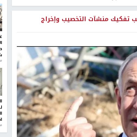
يجب تفكيك منشآت التخصيب وإخراج
غ
ا
ط
ش
منذ 2
ا
ل
ا
ا
من