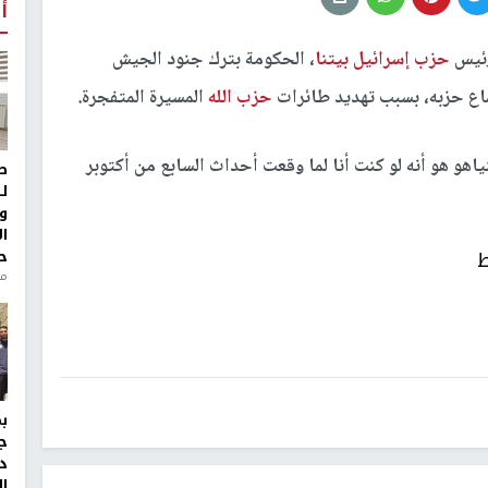
أ
رئيس
حزب إسرائيل بيتنا
، الحكومة بترك جنود الجيش
ماع حزبه، بسبب تهديد طائرات
حزب الله
المسيرة المتفجرة.
ياهو هو أنه لو كنت أنا لما وقعت أحداث السابع من أكتوبر
ط
ل
و
ا
ط
ح
من
ج
د
ال