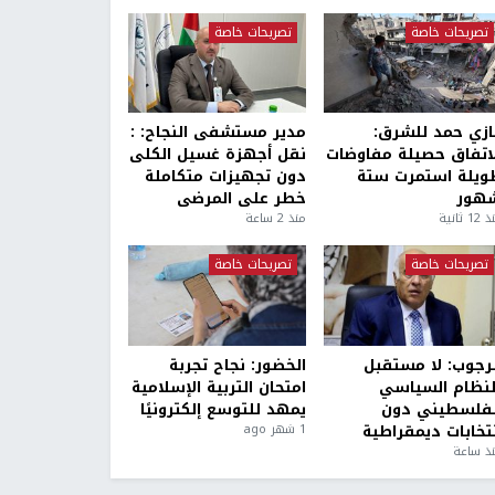
تصريحات خاصة
تصريحات خاصة
ازي حمد للشرق:
مدير مستشفى النجاح: :
لاتفاق حصيلة مفاوضات
نقل أجهزة غسيل الكلى
ويلة استمرت ستة
دون تجهيزات متكاملة
هور
خطر على المرضى
1 ثانية
منذ 2 ساعة
تصريحات خاصة
تصريحات خاصة
لرجوب: لا مستقبل
الخضور: نجاح تجربة
لنظام السياسي
امتحان التربية الإسلامية
لفلسطيني دون
يمهد للتوسع إلكترونيًا
نتخابات ديمقراطية
1 شهر ago
ذ ساعة