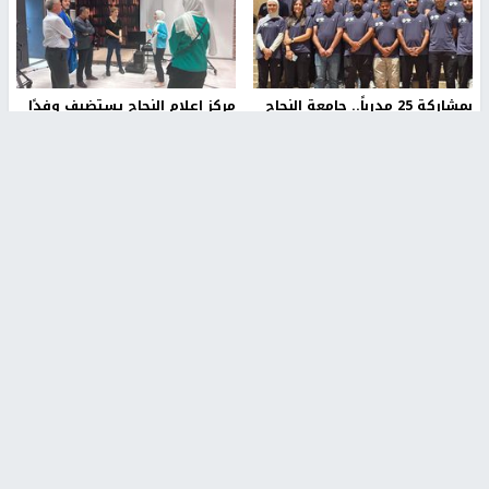
بمشاركة 25 مدرباً.. جامعة النجاح
مركز إعلام النجاح يستضيف وفدًا
تطلق دورة إعداد مدربي كرة
أكاديميًا من جامعة لوليو
القدم المستوى (C)
للتكنولوجيا السويدية
منذ 51 دقيقة
منذ 9 دقيقة
تقارير
بالصور| مرضى عالقون في غزة يناشدون بإجلائهم
العاجل مع انهيار النظام الصحي
منذ 3 دقيقة
تقارير
" قانون درومي".. بين حق الدفاع عن النفس وواقع
الفلسطينيين تحت الاحتلال
منذ 8 ثواني
تقارير
شهداء بينهم أطفال في غزة.. والاحتلال يصعّد
غاراته ويمنح السكان دقائق للإخلاء
منذ 11 ثانية