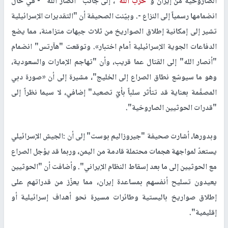
الصاروخية من إيران و"
حزب الله
"، إلى جانب "أنصار الله" - في حال
انضمامها رسمياً إلى النزاع -. وبيّنت الصحيفة أن "التقديرات الإسرائيلية
تشير إلى إمكانية إطلاق الصواريخ من ثلاث جبهات متزامنة، مما يضع
الدفاعات الجوية الإسرائيلية أمام اختبار». وتوقعت "هآرتس" انضمام
"أنصار الله" إلى القتال عما قريب، وأن "تهاجم الإمارات والسعودية،
وهو ما سيوسّع نطاق الصراع إلى الخليج"، مشيرة إلى أن «صورة دبي
المصمَّمة بعناية قد تتأثر سلباً بأيّ تصعيد" إضافي، لا سيما نظراً إلى
"قدرات الحوثيين الصاروخية".
وبدورها، أشارت صحيفة "جيروزاليم بوست" إلى أن :الجيش الإسرائيلي
يستعدّ لمواجهة هجمات محتملة قادمة من اليمن، وربما قد يؤجل الصراع
مع الحوثيين إلى ما بعد إسقاط النظام الإيراني". وأضافت أن "الحوثيين
يعيدون تسليح أنفسهم بمساعدة إيران، مما يعزّز من قدراتهم على
إطلاق صواريخ باليستية وطائرات مسيرة نحو أهداف إسرائيلية أو
إقليمية".