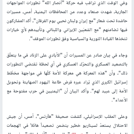
وفي الوقت الذي تراقب فيه حركة "أنصار الله" تطورات المواجهات
الجارية، شهدت صنعاء وعدد من المحافظات اليمنية، أمس، مسيرات
حاشدة تحت شعار "مع إيران ولبنان نحيي يوم الفرقان"، أكد المشاركون
فيها تضامنهم "مع الشعبَين الإيراني واللبناني وتأييدهم لأيّ خيارات
تتخذها القيادة الثورية والسياسية وفق تطورات الموقف".
وجاء في بيان صادر عن المسيرات أن "الأيادي على الزناد في ما يتعلّق
بالتصعيد العسكري والتحرّك العسكري في أي لحظة تقتضي التطورات
ذلك"، وأن "هذه المعركة هي معركة الأمة كلّها في مواجهة مخطّط
إسرائيل الكبرى الذي يُراد عبره فرض طاعة اليهود الصهاينة وتحويل
الأمة إلى عبيد لهم". وأكد البيان أن "اليمنيين في حرب مفتوحة مع
الأعداء".
وعلى المقلب الإسرائيلي، كشفت صحيفة "هآرتس"، أمس، أن جيش
الاحتلال يستعدّ لسيناريو خطير يتضمن تصعيداً هائلاً في الهجمات