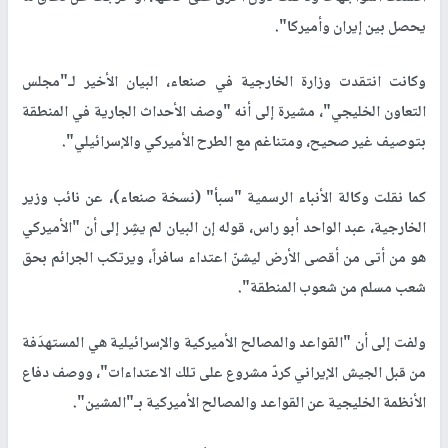
يحصل بين إيران وأميركا".
وكانت انتقدت وزارة الخارجية في صنعاء، البيان الأخير لـ"مجلس
التعاون الخليجي"، مشيرة إلى أنه "وصف الأحداث الجارية في المنطقة
بتوصيف غير صحيح، ومتناغم مع الطرح الأميركي والإسرائيلي".
كما نقلت وكالة الأنباء الرسمية "سبأ" (نسخة صنعاء)، عن نائب وزير
الخارجية، عبد الواحد أبو راس، قوله إن البيان لم يشِر إلى أن "الأميركي
هو من أتى من أقصى الأرض ليشنّ اعتداء سافراً، ويرتكب الجرائم بحق
شعب مسلم من شعوب المنطقة".
ولفت إلى أن "القواعد والمصالح الأميركية والإسرائيلية هي المستهدَفة
من قبل الجيش الإيراني كردّ مشروع على تلك الاعتداءات"، ووصف دفاع
الأنظمة الخليجية عن القواعد والمصالح الأميركية بـ"المشين".