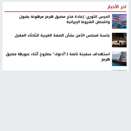
اخر الأخبار
الحرس الثوري: إعادة فتح مضيق هرمز مرهونة بقبول
واشنطن الشروط الإيرانية
جلسة لمجلس الأمن بشأن الضفة الغربية الثلاثاء المقبل
استهداف سفينة تابعة لـ"أدنوك" بصاروخ أثناء عبورها مضيق
هرمز
مستوطن يطلق مواشيه في أراضي الطيبة شرق رام الله
تقرير: تصاعد التحريض في أوساط المستوطنين ضد
الفلسطينيين
معالي وزير التربية: لا تجعلوا أطفالنا حقلًا لتجربة غير مكتملة
استعمار الوعي بواسطة الخوارزميات