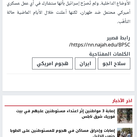
الأوضاع الداخلية. ولم تُصرّح إسرائيل بأنها ستشارك في أي عمل عسكري
أميركي محتمل ضد طهران، لكنها أعلنت خلال الأيام الماضية حالة
التأهّب.
رابط قصير
https://nn.najah.edu/BP5C/
الكلمات المفتاحية
سلاح الجو
ايران
هجوم امريكي
اخر الأخبار
إصابة 3 مواطنين إثر اعتداء مستوطنين عليهم في بيت
فوريك شرق نابلس
إصابات وإحراق مساكن في هجوم للمستوطنين على الطوبا
جنوب الخليل