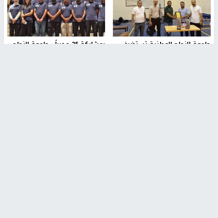
جامعة النجاح الوطنية تستضيف
بمشاركة 25 مدرباً.. جامعة النجاح
منافسات بطولة الراحل مفيد
تطلق دورة إعداد مدربي كرة
اسماعيل لكرة اليد للناشئين
القدم المستوى (C)
منذ 48 دقيقة
منذ 51 دقيقة
مركز إعلام النجاح يستضيف وفدًا
جامعة النجاح الأولى فلسطينياً
أكاديميًا من جامعة لوليو
وضمن أفضل 40 جامعة عربية في
للتكنولوجيا السويدية
تصنيف "ويبومتركس"
منذ 9 دقيقة
منذ 2 ساعة
تقارير
" قانون درومي".. بين حق الدفاع عن النفس وواقع
الفلسطينيين تحت الاحتلال