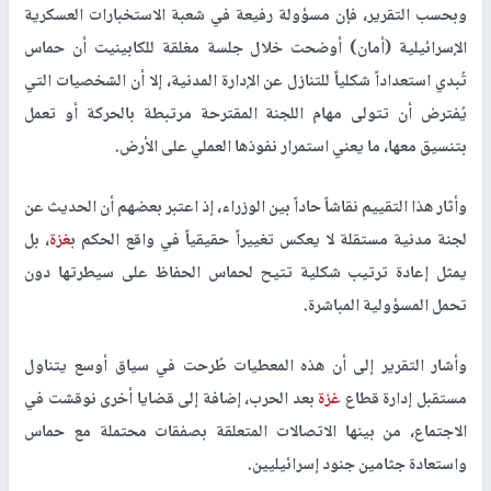
وبحسب التقرير، فإن مسؤولة رفيعة في شعبة الاستخبارات العسكرية
الإسرائيلية (أمان) أوضحت خلال جلسة مغلقة للكابينيت أن حماس
تُبدي استعداداً شكلياً للتنازل عن الإدارة المدنية، إلا أن الشخصيات التي
يُفترض أن تتولى مهام اللجنة المقترحة مرتبطة بالحركة أو تعمل
بتنسيق معها، ما يعني استمرار نفوذها العملي على الأرض.
وأثار هذا التقييم نقاشاً حاداً بين الوزراء، إذ اعتبر بعضهم أن الحديث عن
لجنة مدنية مستقلة لا يعكس تغييراً حقيقياً في واقع الحكم ب
غزة
، بل
يمثل إعادة ترتيب شكلية تتيح لحماس الحفاظ على سيطرتها دون
تحمل المسؤولية المباشرة.
وأشار التقرير إلى أن هذه المعطيات طُرحت في سياق أوسع يتناول
مستقبل إدارة قطاع
غزة
بعد الحرب، إضافة إلى قضايا أخرى نوقشت في
الاجتماع، من بينها الاتصالات المتعلقة بصفقات محتملة مع حماس
واستعادة جثامين جنود إسرائيليين.