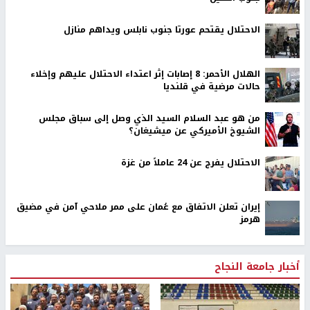
الاحتلال يقتحم عورتا جنوب نابلس ويداهم منازل
الهلال الأحمر: 8 إصابات إثر اعتداء الاحتلال عليهم وإخلاء
حالات مرضية في قلنديا
من هو عبد السلام السيد الذي وصل إلى سباق مجلس
الشيوخ الأميركي عن ميشيغان؟
الاحتلال يفرج عن 24 عاملاً من غزة
إيران تعلن الاتفاق مع عُمان على ممر ملاحي آمن في مضيق
هرمز
أخبار جامعة النجاح