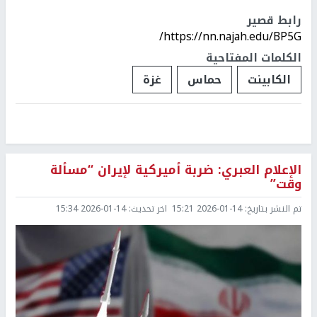
رابط قصير
https://nn.najah.edu/BP5G/
الكلمات المفتاحية
الكابينت
حماس
غزة
الإعلام العبري: ضربة أميركية لإيران “مسألة
وقت”
تم النشر بتاريخ:
2026-01-14 15:21
اخر تحديث:
2026-01-14 15:34