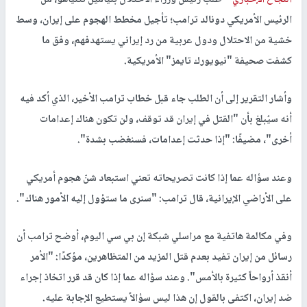
النجاح الإخباري -
طلب رئيس وزراء الاحتلال بنيامين نتنياهو، من
الرئيس الأمريكي دونالد ترامب؛ تأجيل مخطط الهجوم على إيران، وسط
خشية من الاحتلال ودول عربية من رد إيراني يستهدفهم، وفق ما
كشفت صحيفة "نيويورك تايمز" الأمريكية.
وأشار التقرير إلى أن الطلب جاء قبل خطاب ترامب الأخير، الذي أكد فيه
أنه سيُبلغ بأن "القتل في إيران قد توقف، ولن تكون هناك إعدامات
أخرى"، مضيفًا: "إذا حدثت إعدامات، فسنغضب بشدة".
وعند سؤاله عما إذا كانت تصريحاته تعني استبعاد شنّ هجوم أمريكي
على الأراضي الإيرانية، قال ترامب: "سنرى ما ستؤول إليه الأمور هناك".
وفي مكالمة هاتفية مع مراسلي شبكة إن بي سي اليوم، أوضح ترامب أن
رسائل من إيران تفيد بعدم قتل المزيد من المتظاهرين، مؤكدًا: "الأمر
أنقذ أرواحاً كثيرة بالأمس". وعند سؤاله عما إذا كان قد قرر اتخاذ إجراء
ضد إيران، اكتفى بالقول إن هذا ليس سؤالاً يستطيع الإجابة عليه.