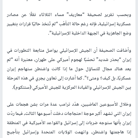
وبحسب تقرير لصحيفة “معاريف” مساء الثلاثاء نقلًا عن مصادر
عسكرية إسرائيلية، فإنه رغم حالة التأهّب “لم تُتخذ حاليًا قرارات بتغيير
وضع الجاهزية في الجبهة الداخلية الإسرائيلية”.
وأضافت الصحيفة أن الجيش الإسرائيلي يواصل متابعة التطورات في
إيران “بحذر شديد” تحسّبًا لهجوم أميركي على طهران، معتبرة أنه “لم
يعد هناك مجال للتساؤل حول ما إذا كانت واشنطن ستهاجم إيران
عسكريًا، بل كيف؟ ومتى؟”. كما أشارت إلى تعاون يجري في هذه المرحلة
بين الجيش الإسرائيلي والقيادة المركزية للجيش الأميركي (سنتكوم).
وخلال الأسبوعين الماضيين، هدّد ترامب عدة مرات بشن هجمات على
إيران التي تشهد أكبر موجة احتجاجات دخلت أسبوعها الثالث، فيما ردّت
إيران بأنها ستوجه ضربات إلى إسرائيل والقواعد الأميركية في المنطقة
إذا هاجمتها واشنطن، واتهمت الولايات المتحدة وإسرائيل بتأجيج