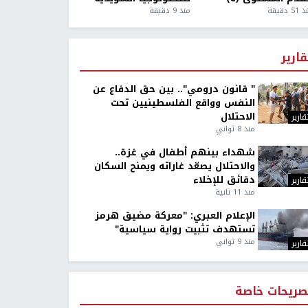
5 دقيقة
منذ 9 دقيقة
قارير
" قانون درومي".. بين حق الدفاع عن
النفس وواقع الفلسطينيين تحت
الاحتلال
قارير
منذ 8 ثواني
شهداء بينهم أطفال في غزة..
والاحتلال يصعّد غاراته ويمنح السكان
دقائق للإخلاء
قارير
منذ 11 ثانية
الإعلام العبري: "معركة مضيق هرمز
تستهدف تثبيت رواية سياسية"
منذ 9 ثواني
قارير
صريحات خاصة