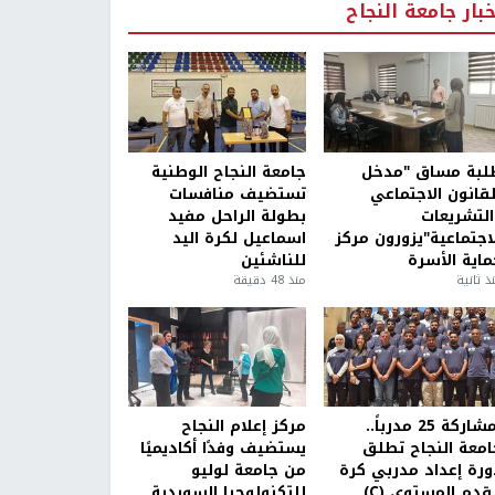
خبار جامعة النجاح
لبة مساق "مدخل
جامعة النجاح الوطنية
لقانون الاجتماعي
تستضيف منافسات
التشريعات
بطولة الراحل مفيد
لاجتماعية"يزورون مركز
اسماعيل لكرة اليد
ماية الأسرة
للناشئين
ذ ثانية
منذ 48 دقيقة
بمشاركة 25 مدرباً..
مركز إعلام النجاح
امعة النجاح تطلق
يستضيف وفدًا أكاديميًا
ورة إعداد مدربي كرة
من جامعة لوليو
قدم المستوى (C)
للتكنولوجيا السويدية