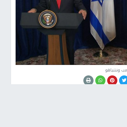
مب ونتنياهو
يوم عن مصادر أن الولايات المتحدة وإسرائيل حددتا مهلة
إسلامية (حماس).
راء الإسرائيلي بنيامين نتنياهو -المطلوب للمحكمة الجنائية