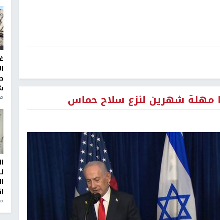
غ
ا
ط
ش
ددا مهلة شهرين لنزع سلاح حماس
منذ 2
ا
ل
ا
ا
من