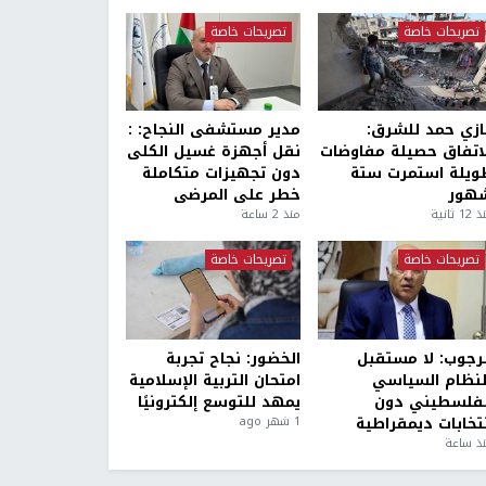
تصريحات خاصة
تصريحات خاصة
ازي حمد للشرق:
مدير مستشفى النجاح: :
لاتفاق حصيلة مفاوضات
نقل أجهزة غسيل الكلى
ويلة استمرت ستة
دون تجهيزات متكاملة
هور
خطر على المرضى
1 ثانية
منذ 2 ساعة
تصريحات خاصة
تصريحات خاصة
لرجوب: لا مستقبل
الخضور: نجاح تجربة
لنظام السياسي
امتحان التربية الإسلامية
لفلسطيني دون
يمهد للتوسع إلكترونيًا
نتخابات ديمقراطية
1 شهر ago
ذ ساعة