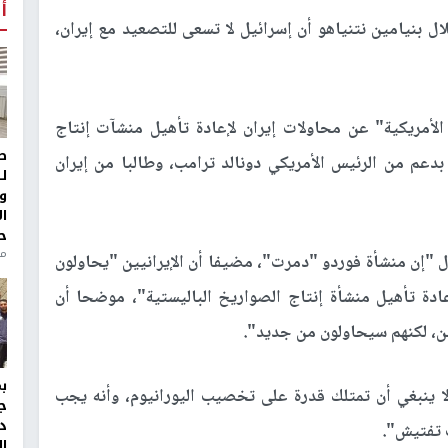
أ
ال بنيامين نتنياهو أن إسرائيل لا تسعى للتصعيد مع إيران،
لأمريكية" عن محاولات إيران لإعادة تأهيل منشآت إنتاج
ط
بدعم من الرئيس الأمريكي دونالد ترامب، وطالبا من إيران
ل
و
ا
ح
من
ل "إن منشأة فوردو "دمرت"، مضيفا أن الإيرانيين "يحاولون
ادة تأهيل منشأة إنتاج الصواريخ الباليستية"، موضحا أن
ين، لكنهم سيحاولون من جديد".
ا ينبغي أن تمتلك قدرة على تخصيب اليورانيوم، وأنه يجب
ج
د
 تفتيش".​
ال