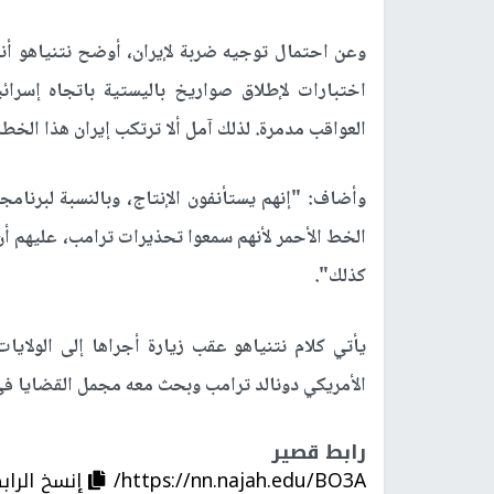
وعن احتمال توجيه ضربة لإيران، أوضح نتنياهو أ
اختبارات لإطلاق صواريخ باليستية باتجاه إسرائ
العواقب مدمرة. لذلك آمل ألا ترتكب إيران هذا الخطأ
وأضاف: "إنهم يستأنفون الإنتاج، وبالنسبة لبرنامج
الخط الأحمر لأنهم سمعوا تحذيرات ترامب، عليهم أن 
كذلك".
يأتي كلام نتنياهو عقب زيارة أجراها إلى الولايات
الأمريكي دونالد ترامب وبحث معه مجمل القضايا في
رابط قصير
https://nn.najah.edu/BO3A/
إنسخ الراب