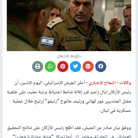
حكومة الاحتلال
وكالات -
النجاح الإخباري -
أعلن الجيش الإسرائيلي، اليوم الإثنين، أن
رئيس الأركان إيال زامير قرر إقالة ضابط احتياط برتبة عقيد، على خلفية
مقتل الجنديين غور كهاتي وزئيف حانوخ "زئيفو" إرليخ خلال عملية
عسكرية في لبنان.
ووفق بيان صادر عن الجيش، فقد اطّلع رئيس الأركان على نتائج التحقيق
العملياتي في الحادثة، وخلص إلى أنها تشكل "فشلا عملياتيا خطيرا"