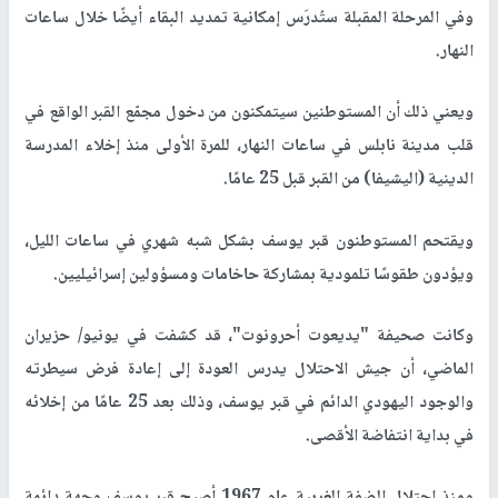
وفي المرحلة المقبلة ستُدرَس إمكانية تمديد البقاء أيضًا خلال ساعات
النهار.
ويعني ذلك أن المستوطنين سيتمكنون من دخول مجمّع القبر الواقع في
قلب مدينة نابلس في ساعات النهار، للمرة الأولى منذ إخلاء المدرسة
الدينية (اليشيفا) من القبر قبل 25 عامًا.
ويقتحم المستوطنون قبر يوسف بشكل شبه شهري في ساعات الليل،
ويؤدون طقوسًا تلمودية بمشاركة حاخامات ومسؤولين إسرائيليين.
وكانت صحيفة "يديعوت أحرونوت"، قد كشفت في يونيو/ حزيران
الماضي، أن جيش الاحتلال يدرس العودة إلى إعادة فرض سيطرته
والوجود اليهودي الدائم في قبر يوسف، وذلك بعد 25 عامًا من إخلائه
في بداية انتفاضة الأقصى.
ومنذ احتلال الضفة الغربية عام 1967 أصبح قبر يوسف وجهة دائمة