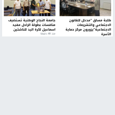
طلبة مساق "مدخل للقانون
جامعة النجاح الوطنية تستضيف
الاجتماعي والتشريعات
منافسات بطولة الراحل مفيد
الاجتماعية"يزورون مركز حماية
اسماعيل لكرة اليد للناشئين
الأسرة
منذ 48 دقيقة
منذ ثانية
بمشاركة 25 مدرباً.. جامعة النجاح
مركز إعلام النجاح يستضيف وفدًا
تطلق دورة إعداد مدربي كرة
أكاديميًا من جامعة لوليو
القدم المستوى (C)
للتكنولوجيا السويدية
منذ 51 دقيقة
منذ 9 دقيقة
تقارير
بالصور| مرضى عالقون في غزة يناشدون بإجلائهم
العاجل مع انهيار النظام الصحي