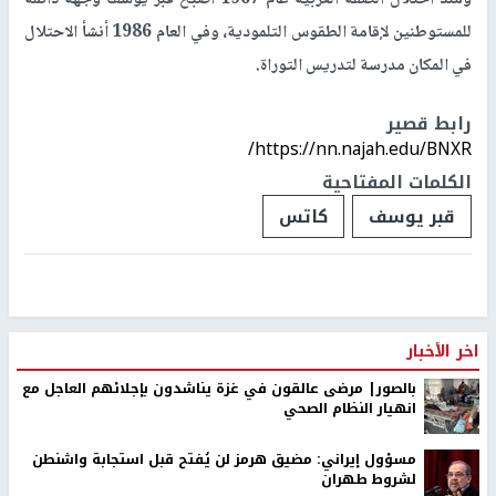
للمستوطنين لإقامة الطقوس التلمودية، وفي العام 1986 أنشأ الاحتلال
في المكان مدرسة لتدريس التوراة.
رابط قصير
https://nn.najah.edu/BNXR/
الكلمات المفتاحية
قبر يوسف
كاتس
اخر الأخبار
بالصور| مرضى عالقون في غزة يناشدون بإجلائهم العاجل مع
انهيار النظام الصحي
مسؤول إيراني: مضيق هرمز لن يُفتح قبل استجابة واشنطن
لشروط طهران