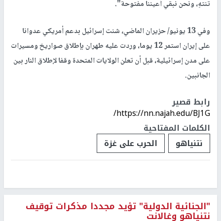
تنتهِ، ونحن نبقي أعيننا مفتوحة".
وفي 13 يونيو/ حزيران الماضي، شنت إسرائيل بدعم أمريكي عدوانا
على إيران استمر 12 يوما، وردت عليه طهران بإطلاق صواريخ ومسيرات
على مدن إسرائيلية، قبل أن تعلن الولايات المتحدة وقفا لإطلاق النار بين
الجانبين.
رابط قصير
https://nn.najah.edu/BJ1G/
الكلمات المفتاحية
نتنياهو
الحرب على غزة
"الجنائية الدولية" تؤيد مجددا مذكرات توقيف
نتنياهو وغالانت