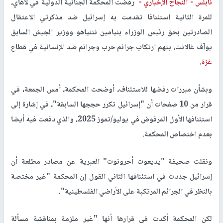
نابلس -
النجاح الإخباري -
رفضت المحكمة الجنائية الدولية في لاهاي،
للمرة الثانية استئنافا تقدمت به إسرائيل ضد مذكرتي الاعتقال
الصادرتين بحق رئيس الوزراء بنيامين نتنياهو ووزير الجيش السابق
يوآف غالانت، بتهم ارتكاب جرائم حرب وجرائم ضد الإنسانية في قطاع
غزة
.
وبشأن مبررات رفضها للاستئناف، أوضحت المحكمة، أمس الجمعة، في
قرار من 10 صفحات أن "إسرائيل تكرر حججها السابقة"، في إشارة إلى
استئنافها الأول المرفوض في يوليو/تموز 2025، والذي دفعت فيه أيضا
بعدم اختصاص المحكمة.
ونقلت صحيفة "يديعوت أحرونوت" العبرية عن مصادر مطلعة أن
إسرائيل جددت في استئنافها الثاني القول إن المحكمة "غير مختصة
بالنظر في الجرائم المرتكبة على الأراضي الفلسطينية".
لكن المحكمة أكدت في قرارها أنها "غير ملزمة بمناقشة مسألة