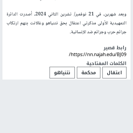
وبعد شهرين، في 21 نوفمبر/ تشرين الثاني 2024، أصدرت الدائرة
التمهيدية الأولى مذكرتي اعتقال بحق نتنياهو وغالانت بتهم ارتكاب
جرائم حرب وجرائم ضد الإنسانية.
رابط قصير
https://nn.najah.edu/BJ09/
الكلمات المفتاحية
اعتقال
محكمة
نتنياهو
اخر الأخبار
إصابة 3 مواطنين إثر اعتداء مستوطنين عليهم في بيت
فوريك شرق نابلس