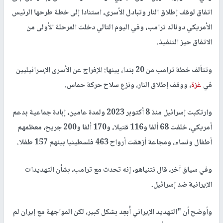
اتفاق لوقف إطلاق النار وتبادل الأسرى، استنادا إلى خطة طرحها الرئيس
الأمريكي دونالد ترامب، وفي اليوم التالي دخلت المرحلة الأولى من
الاتفاق حيز التنفيذ.
وتتألف خطة ترامب من 20 بندا، بينها: الإفراج عن الأسرى الإسرائيليين
في
غزة
، ووقف إطلاق النار، ونزع سلاح حركة حماس.
وارتكبت إسرائيل منذ 8 أكتوبر 2023 ولمدة عامين، إبادة جماعية بدعم
أمريكي، خلفت 68 ألفا و116 قتيلا، و170 ألفا و200 جريح، معظمهم
أطفال ونساء، ومجاعة أزهقت أرواح 463 فلسطينيا بينهم 157 طفلا.
وفي سياق آخر، قال نتنياهو، إنه تحدث مع ترامب، بشأن التهديدات
الإيرانية ضد إسرائيل.
وأوضح أن "التهديد الإيراني أُبعِد بشكل كبير، لكن المواجهة مع إيران لم