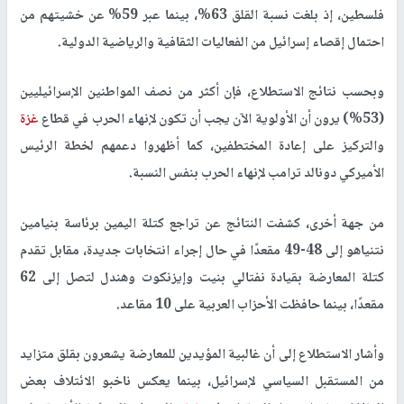
فلسطين، إذ بلغت نسبة القلق
63%
، بينما عبر
59%
عن خشيتهم من
احتمال إقصاء إسرائيل من الفعاليات الثقافية والرياضية الدولية.
وبحسب نتائج الاستطلاع، فإن أكثر من نصف المواطنين الإسرائيليين
(
53%
) يرون أن الأولوية الآن يجب أن تكون لإنهاء الحرب في قطاع
غزة
والتركيز على إعادة المختطفين، كما أظهروا دعمهم لخطة الرئيس
الأميركي
دونالد ترامب
لإنهاء الحرب بنفس النسبة.
من جهة أخرى، كشفت النتائج عن تراجع كتلة اليمين برئاسة
بنيامين
نتنياهو
إلى
48-49 مقعدًا
في حال إجراء انتخابات جديدة، مقابل تقدم
كتلة المعارضة بقيادة
نفتالي بنيت وإيزنكوت وهندل
لتصل إلى
62
مقعدًا
، بينما حافظت الأحزاب العربية على
10 مقاعد
.
وأشار الاستطلاع إلى أن غالبية المؤيدين للمعارضة يشعرون بقلق متزايد
من المستقبل السياسي لإسرائيل، بينما يعكس ناخبو الائتلاف بعض