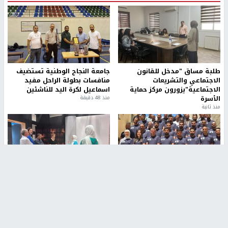
طلبة مساق "مدخل للقانون
جامعة النجاح الوطنية تستضيف
الاجتماعي والتشريعات
منافسات بطولة الراحل مفيد
الاجتماعية"يزورون مركز حماية
اسماعيل لكرة اليد للناشئين
الأسرة
منذ 48 دقيقة
منذ ثانية
بمشاركة 25 مدرباً.. جامعة النجاح
مركز إعلام النجاح يستضيف وفدًا
تطلق دورة إعداد مدربي كرة
أكاديميًا من جامعة لوليو
القدم المستوى (C)
للتكنولوجيا السويدية
منذ 51 دقيقة
منذ 9 دقيقة