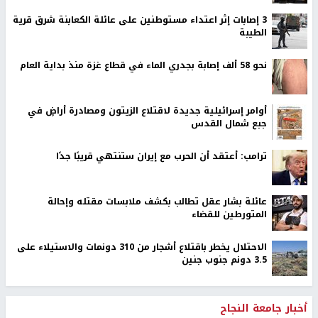
‏3 إصابات إثر اعتداء مستوطنين على عائلة الكعابنة شرق قرية
الطيبة
نحو 58 ألف إصابة بجدري الماء في قطاع غزة منذ بداية العام
أوامر إسرائيلية جديدة لاقتلاع الزيتون ومصادرة أراضٍ في
جبع شمال القدس
ترامب: أعتقد أن الحرب مع إيران ستنتهي قريبًا جدًا
عائلة بشار عقل تطالب بكشف ملابسات مقتله وإحالة
المتورطين للقضاء
الاحتلال يخطر باقتلاع أشجار من 310 دونمات والاستيلاء على
3.5 دونم جنوب جنين
أخبار جامعة النجاح