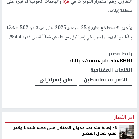
التفاؤل، رغم استمرار التوترات في
غزة
والهجمات الحوثية الأخيرة على
منطقة إيلات.
وأُجري الاستطلاع بتاريخ
25 سبتمبر 2025
على عينة من
502 شخصًا
بالغًا
من اليهود والعرب في إسرائيل، مع هامش خطأ أقصى قدره
4.4%
.
رابط قصير
https://nn.najah.edu/BHNI/
الكلمات المفتاحية
الاعتراف بفلسطين
قلق إسرائيلي
اخر الأخبار
48 إصابة منذ بدء عدوان الاحتلال على مخيم قلنديا وكفر
عقب شمال القدس