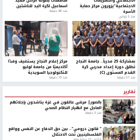
الاجتماعي والتشريعات
منافسات بطولة الراحل مفيد
الاجتماعية"يزورون مركز حماية
اسماعيل لكرة اليد للناشئين
الأسرة
منذ 48 دقيقة
منذ 5 ثواني
بمشاركة 25 مدرباً.. جامعة النجاح
مركز إعلام النجاح يستضيف وفدًا
تطلق دورة إعداد مدربي كرة
أكاديميًا من جامعة لوليو
القدم المستوى (C)
للتكنولوجيا السويدية
منذ 51 دقيقة
منذ 10 دقيقة
تقارير
بالصور| مرضى عالقون في غزة يناشدون بإجلائهم
العاجل مع انهيار النظام الصحي
منذ 3 دقيقة
تقارير
" قانون درومي".. بين حق الدفاع عن النفس وواقع
الفلسطينيين تحت الاحتلال
6 أيام، 17 ساعة ago