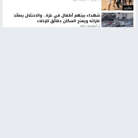
تقارير
شهداء بينهم أطفال في غزة.. والاحتلال يصعّد
غاراته ويمنح السكان دقائق للإخلاء
2 أسبوعين ago
تقارير
تصريحات خاصة
تصريحات خاصة
تصريحات خاصة
غازي حمد للشرق: الاتفاق حصيلة
مدير مستشفى النجاح: : نقل
مفاوضات طويلة استمرت ستة
أجهزة غسيل الكلى دون تجهيزات
شهور
متكاملة خطر على المرضى
منذ 16 ثانية
منذ 2 ساعة
تصريحات خاصة
تصريحات خاصة