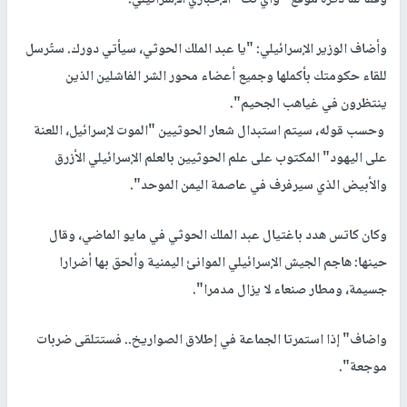
وأضاف الوزير الإسرائيلي: "يا عبد الملك الحوثي، سيأتي دورك. ستُرسل
للقاء حكومتك بأكملها وجميع أعضاء محور الشر الفاشلين الذين
ينتظرون في غياهب الجحيم".
وحسب قوله، سيتم استبدال شعار الحوثيين "الموت لإسرائيل، اللعنة
على اليهود" المكتوب على علم الحوثيين بالعلم الإسرائيلي الأزرق
والأبيض الذي سيرفرف في عاصمة اليمن الموحد".
وكان كاتس هدد باغتيال عبد الملك الحوثي في مايو الماضي، وقال
حينها: هاجم الجيش الإسرائيلي الموانئ اليمنية وألحق بها أضرارا
جسيمة، ومطار صنعاء لا يزال مدمرا".
واضاف" إذا استمرتا الجماعة في إطلاق الصواريخ.. فستتلقى ضربات
موجعة".