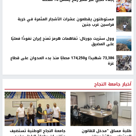
مستوطنون يقطعون عشرات الأشجار المثمرة في خربة
فراسين غرب جنين
وول ستريت جورنال: تفاهمات هرمز تمنح إيران نفوذًا فعليًا
على المضيق
73,386 شهيدًا و174,250 مصابًا منذ بدء العدوان على قطاع
غزة
أخبار جامعة النجاح
طلبة مساق "مدخل للقانون
جامعة النجاح الوطنية تستضيف