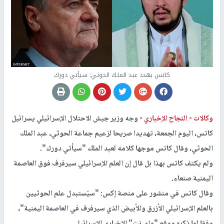
كاتس يهدد عبد الملك الحوثي: سيأتي دورك
وكالات -
النجاح الإخباري -
وجه وزير جيش الاحتلال الإسرائيلي يسرائيل
كاتس، اليوم الجمعة، تهديدا صريحا لزعيم جماعة الحوثي، عبد الملك
الحوثي، وقال كاتس موجها كلامه لعبد الملك "سيأتي دورك".
ولم يكتف كاتس بهذا بل قال إن العلم الإسرائيلي سيرفرف فوق العاصمة
اليمنية صنعاء.
وقال كاتس في منشور على منصة إكس: "سيُستبدل علم الحوثيين
بالعلم الإسرائيلي الأزرق والأبيض الذي سيرفرف في العاصمة اليمنية"،
وفقا لما ذكره موقع "واي نت" الإخباري الإسرائيلي.