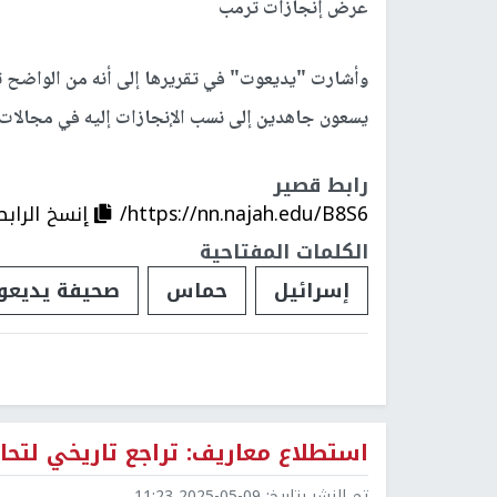
عرض إنجازات ترمب
وأشارت "يديعوت" في تقريرها إلى أنه من الواضح تم
يسعون جاهدين إلى نسب الإنجازات إليه في مجالات 
رابط قصير
https://nn.najah.edu/B8S6/
إنسخ الرابط
الكلمات المفتاحية
إسرائيل
حماس
صحيفة يديعو
استطلاع معاريف: تراجع تاريخي لتحا
تم النشر بتاريخ:
2025-05-09 11:23