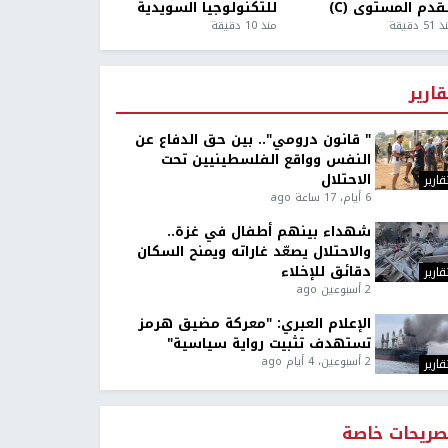
قدم المستوى (C)
للتكنولوجيا السويدية
5 دقيقة
منذ 10 دقيقة
قارير
" قانون درومي".. بين حق الدفاع عن
النفس وواقع الفلسطينيين تحت
الاحتلال
قارير
6 أيام، 17 ساعة ago
شهداء بينهم أطفال في غزة..
والاحتلال يصعّد غاراته ويمنح السكان
دقائق للإخلاء
قارير
2 أسبوعين ago
الإعلام العبري: "معركة مضيق هرمز
تستهدف تثبيت رواية سياسية"
2 أسبوعين، 4 أيام ago
قارير
صريحات خاصة