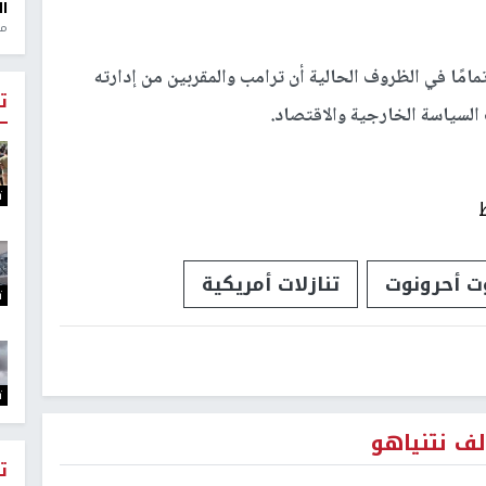
ال
منذ 1
امًا في الظروف الحالية أن ترامب والمقربين من إدارته
ت
السياسة الخارجية والاقتصاد.
ت
ت أحرونوت
تنازلات أمريكية
ت
ت
لف نتنياهو
ت