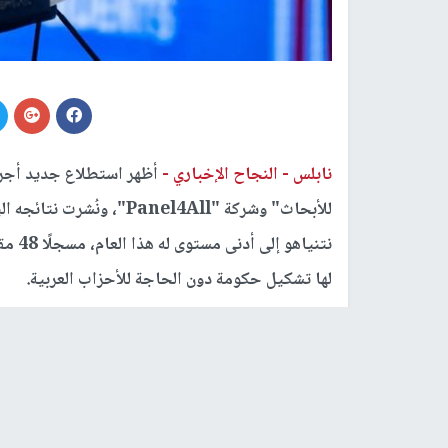
نابلس -
النجاح الإخباري -
أظهر استطلاع جديد أجرت
للأبحاث" وشركة "Panel4All
لها تشكيل حكومة دون الحاجة للأحزاب العربية.
وجاء هذا التراجع على خلفية سقوط صاروخ في مطار 
رحلاتها، وإرسال عشرات آلاف أوامر الاستدعاء الاح
أزمة الأسرى.