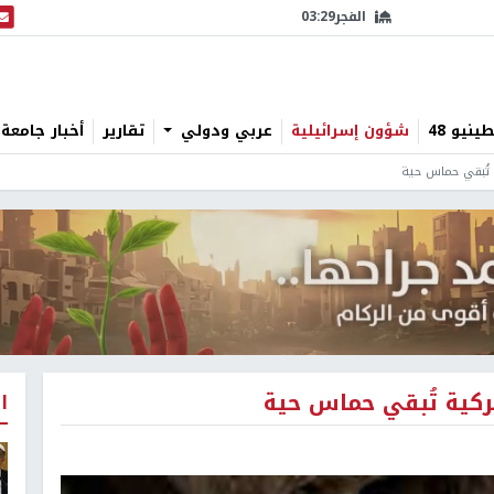
الفجر
03:29
البث
نيو 48
شؤون إسرائيلية
عربي ودولي
تقارير
أخبار جامعة 
 تُبقي حماس حية
ركية تُبقي حماس حية
ا