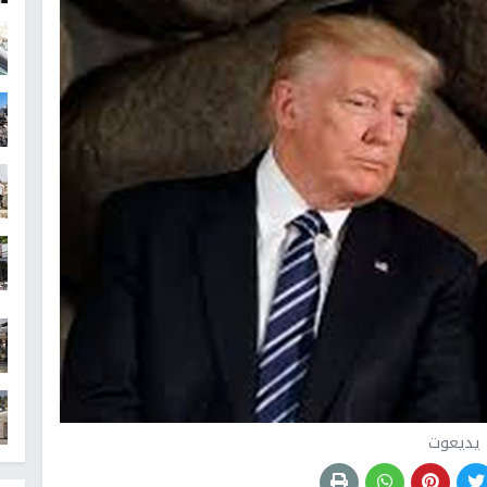
يديعوت