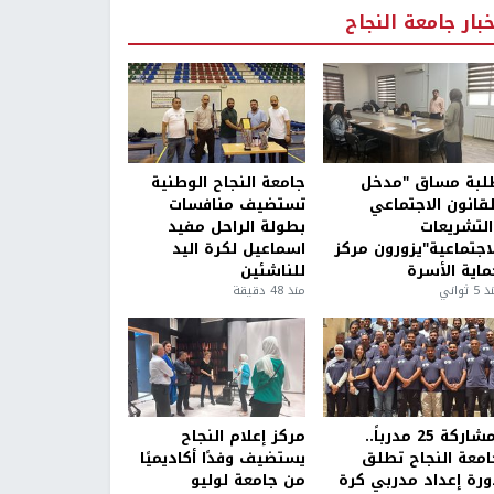
خبار جامعة النجاح
لبة مساق "مدخل
جامعة النجاح الوطنية
لقانون الاجتماعي
تستضيف منافسات
التشريعات
بطولة الراحل مفيد
لاجتماعية"يزورون مركز
اسماعيل لكرة اليد
ماية الأسرة
للناشئين
5 ثواني
منذ 48 دقيقة
بمشاركة 25 مدرباً..
مركز إعلام النجاح
امعة النجاح تطلق
يستضيف وفدًا أكاديميًا
ورة إعداد مدربي كرة
من جامعة لوليو