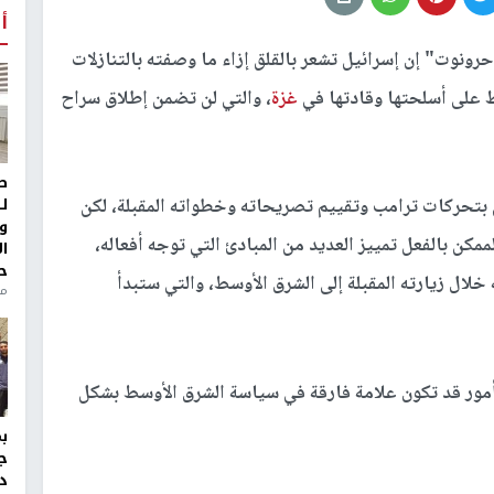
أ
ونوت" إن إسرائيل تشعر بالقلق إزاء ما وصفته بالتنازلات
ظ على أسلحتها وقادتها في
غزة
، والتي لن تضمن إطلاق سراح
ط
ل
 بتحركات ترامب وتقييم تصريحاته وخطواته المقبلة، لكن
و
أصبح من الممكن بالفعل تمييز العديد من المبادئ التي توجه أفعاله،
ا
ح
خلال زيارته المقبلة إلى الشرق الأوسط، والتي ستبدأ
منذ 
أمور قد تكون علامة فارقة في سياسة الشرق الأوسط بشكل
ج
د