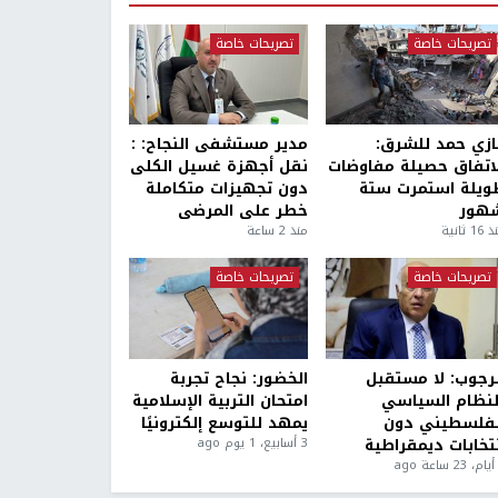
تصريحات خاصة
تصريحات خاصة
ازي حمد للشرق:
مدير مستشفى النجاح: :
لاتفاق حصيلة مفاوضات
نقل أجهزة غسيل الكلى
ويلة استمرت ستة
دون تجهيزات متكاملة
هور
خطر على المرضى
1 ثانية
منذ 2 ساعة
تصريحات خاصة
تصريحات خاصة
لرجوب: لا مستقبل
الخضور: نجاح تجربة
لنظام السياسي
امتحان التربية الإسلامية
لفلسطيني دون
يمهد للتوسع إلكترونيًا
نتخابات ديمقراطية
3 أسابيع، 1 يوم ago