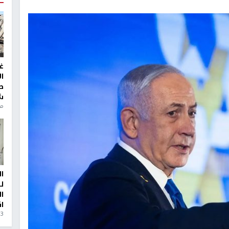
غ
ا
ط
ش
منذ 6
ا
ل
ا
ا
3 أيام، 23 ساعة ago