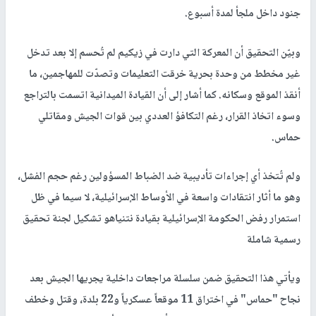
جنود داخل ملجأ لمدة أسبوع.
وبيّن التحقيق أن المعركة التي دارت في زيكيم لم تُحسم إلا بعد تدخل
غير مخطط من وحدة بحرية خرقت التعليمات وتصدّت للمهاجمين، ما
أنقذ الموقع وسكانه. كما أشار إلى أن القيادة الميدانية اتسمت بالتراجع
وسوء اتخاذ القرار، رغم التكافؤ العددي بين قوات الجيش ومقاتلي
حماس.
ولم تُتخذ أي إجراءات تأديبية ضد الضباط المسؤولين رغم حجم الفشل،
وهو ما أثار انتقادات واسعة في الأوساط الإسرائيلية، لا سيما في ظل
استمرار رفض الحكومة الإسرائيلية بقيادة نتنياهو تشكيل لجنة تحقيق
رسمية شاملة
ويأتي هذا التحقيق ضمن سلسلة مراجعات داخلية يجريها الجيش بعد
نجاح "حماس" في اختراق 11 موقعاً عسكرياً و22 بلدة، وقتل وخطف