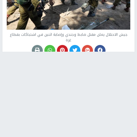
جيش الاحتلال يعلن مقتل ضابط وجندي وإصابة اثنين في اشتباكات بقطاع
غزة
وكالات -
النجاح الإخباري -
أعلن جيش الاحتلال الإسرائيلي مقتل ضابط
وجندي من وحدة النخبة التابعة لسلاح الهندسة إثر تفجير نفق في رفح
جنوب قطاع
غزة
، بالإضافة إلى إصابة جنديين آخرين بجروح متفاوتة في
اشتباكات دارت شمالي القطاع.
وتأتي هذه التطورات في إطار حرب الإبادة المستمرة التي تخوضها قوات
الاحتلال في القطاع، وسط تصاعد الاشتباكات مع فصائل المقاومة.