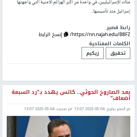
مئات الإسرائيليين، في واحدة من أكبر الهزائم الأمنية التي واجهتها
إسرائيل منذ تأسيسها.
رابط قصير
https://nn.najah.edu/B8FZ/
إنسخ الرابط
الكلمات المفتاحية
تحقيق
زيكيم
بعد الصاروخ الحوثي.. كاتس يهدد بـ"رد السبعة
أضعاف"
تم النشر بتاريخ:
2025-05-04 13:07
اخر تحديث:
2025-05-04 13:07