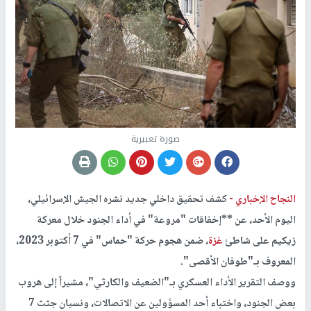
صورة تعبيرية
النجاح الإخباري -
كشف تحقيق داخلي جديد نشره الجيش الإسرائيلي،
اليوم الأحد، عن **إخفاقات "مروعة" في أداء الجنود خلال معركة
زيكيم على شاطئ
غزة
، ضمن هجوم حركة "حماس" في 7 أكتوبر 2023،
المعروف بـ"طوفان الأقصى".
ووصف التقرير الأداء العسكري بـ"الضعيف والكارثي"، مشيراً إلى هروب
بعض الجنود، واختباء أحد المسؤولين عن الاتصالات، ونسيان جثث 7