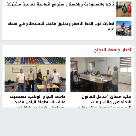
تركيا والسعودية وباكستان ستوقع اتفاقية دفاعية مشتركة
اصابات قرب الخط الأصفر وتحليق مكثف للاستطلاع في سماء
غزة
أخبار جامعة النجاح
طلبة مساق "مدخل للقانون
جامعة النجاح الوطنية تستضيف
الاجتماعي والتشريعات
منافسات بطولة الراحل مفيد
الاجتماعية"يزورون مركز حماية
اسماعيل لكرة اليد للناشئين
الأسرة
منذ 48 دقيقة
منذ ثانية